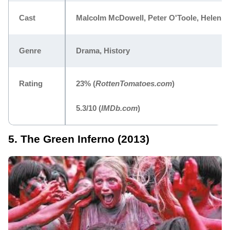
Cast
Malcolm McDowell, Peter O'Toole, Helen M
Genre
Drama, History
Rating
23%
(
RottenTomatoes.com
)
5.3/10
(
IMDb.com
)
5. The Green Inferno (2013)