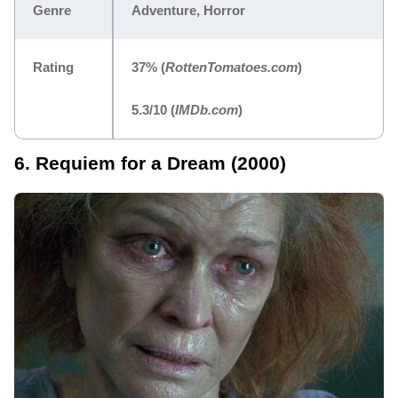
Genre
Adventure, Horror
Rating
37%
(
RottenTomatoes.com
)
5.3/10
(
IMDb.com
)
6. Requiem for a Dream (2000)