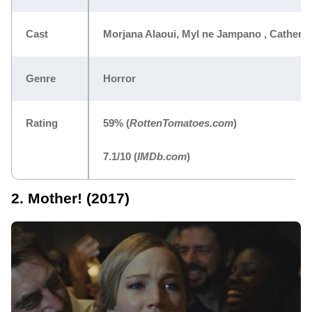
Cast
Morjana Alaoui, Myl ne Jampano , Catherin
Genre
Horror
Rating
59%
(
RottenTomatoes.com
)
7.1/10
(
IMDb.com
)
2. Mother! (2017)