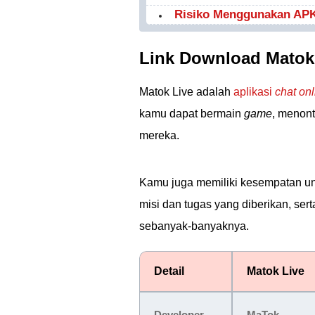
Risiko Menggunakan APK
Link Download Matok
Matok Live adalah
aplikasi
chat onl
kamu dapat bermain
game
, menont
mereka.
Kamu juga memiliki kesempatan u
misi dan tugas yang diberikan, se
sebanyak-banyaknya.
Detail
Matok Live
Developer
MaTok