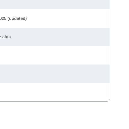
025 (updated)
e atas