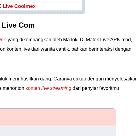
 Live Coolmex
 Live Com
ine
yang dikembangkan oleh MaTok. Di Matok Live APK mod,
on konten live dari wanita cantik, bahkan berinteraksi dengan
ntuk menghasilkan uang. Caranya cukup dengan menyelesaika
rta menonton
konten
live streaming
dari penyiar favoritmu