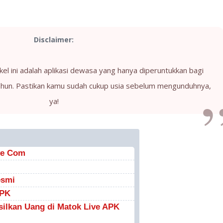
Disclaimer:
tikel ini adalah aplikasi dewasa yang hanya diperuntukkan bagi
ahun. Pastikan kamu sudah cukup usia sebelum mengunduhnya,
ya!
ve Com
esmi
APK
ilkan Uang di Matok Live APK