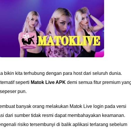
a bikin kita terhubung dengan para host dari seluruh dunia.
ernatif seperti
Matok Live APK
demi semua fitur premium yan
sepeser pun.
mbuat banyak orang melakukan Matok Live login pada versi
kasi dari sumber tidak resmi dapat membahayakan keamanan.
enali risiko tersembunyi di balik aplikasi terlarang sebelum