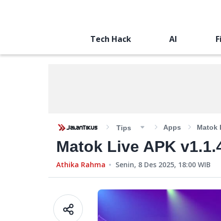
Tech Hack
AI
F
Apps
Matok 
Tips
Matok Live APK v1.1.
Athika Rahma
Senin, 8 Des 2025, 18:00
WIB