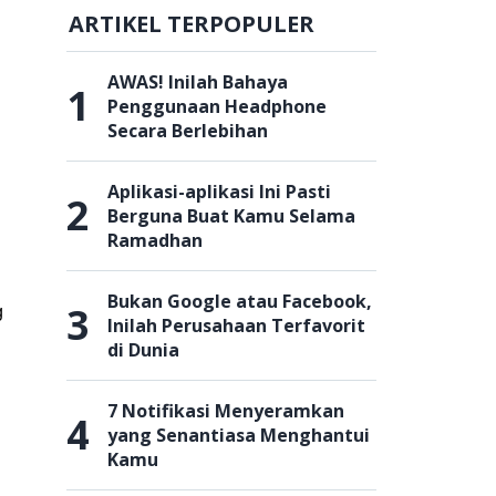
ARTIKEL TERPOPULER
AWAS! Inilah Bahaya
1
Penggunaan Headphone
Secara Berlebihan
Aplikasi-aplikasi Ini Pasti
2
Berguna Buat Kamu Selama
Ramadhan
Bukan Google atau Facebook,
3
g
Inilah Perusahaan Terfavorit
di Dunia
7 Notifikasi Menyeramkan
4
yang Senantiasa Menghantui
Kamu