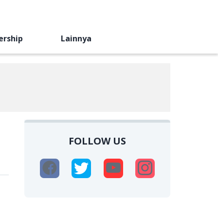
ership
Lainnya
FOLLOW US