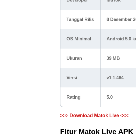
Tanggal Rilis
8 Desember 2
OS Minimal
Android 5.0 k
Ukuran
39 MB
Versi
v1.1.464
Rating
5.0
>>> Download Matok Live <<<
Fitur Matok Live APK