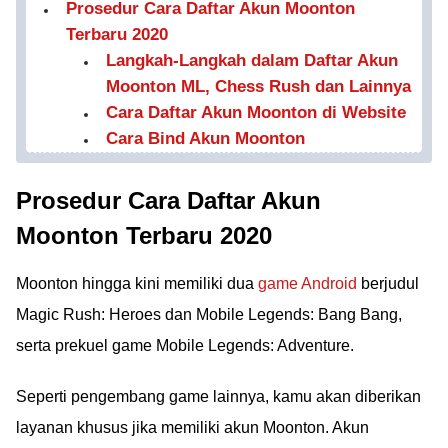
Prosedur Cara Daftar Akun Moonton
Terbaru 2020
Langkah-Langkah dalam Daftar Akun
Moonton ML, Chess Rush dan Lainnya
Cara Daftar Akun Moonton di Website
Cara Bind Akun Moonton
Prosedur Cara Daftar Akun
Moonton Terbaru 2020
Moonton hingga kini memiliki dua
game Android
berjudul
Magic Rush: Heroes dan Mobile Legends: Bang Bang,
serta prekuel game Mobile Legends: Adventure.
Seperti pengembang game lainnya, kamu akan diberikan
layanan khusus jika memiliki akun Moonton. Akun