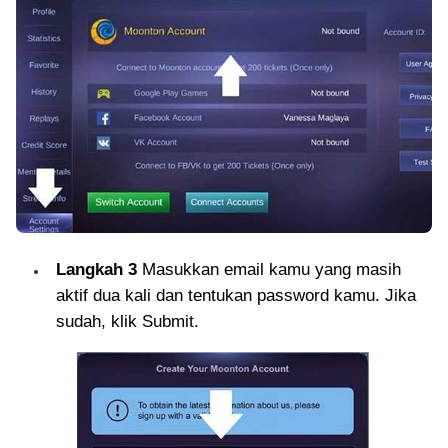
Langkah 3
Masukkan email kamu yang masih
aktif dua kali dan tentukan password kamu. Jika
sudah, klik Submit.