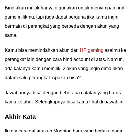
Bind akun ini tak hanya digunakan untuk menyimpan profil
game milikmu, tapi juga dapat berguna jika kamu ingin
bermain di perangkat yang berbeda dengan akun yang
sama.
Kamu bisa memindahkan akun dari
HP gaming
asalmu ke
perangkat lain dengan cara bind account di atas. Namun,
ada kalanya kamu memiliki 2 akun yang ingin dimainkan
dalam satu perangkat. Apakah bisa?
Jawabannya bisa dengan beberapa catatan yang harus
kamu ketahui. Selengkapnya bisa kamu lihat di bawah ini.
Akhir Kata
Itu dia cara daftar akun Moonton baru yang berlaku pada