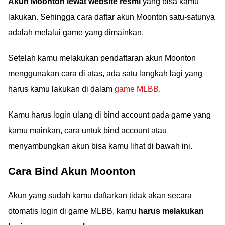
Akun Moonton lewat website resmi
yang bisa kamu
lakukan. Sehingga cara daftar akun Moonton satu-satunya
adalah melalui game yang dimainkan.
Setelah kamu melakukan pendaftaran akun Moonton
menggunakan cara di atas, ada satu langkah lagi yang
harus kamu lakukan di dalam
game MLBB
.
Kamu harus login ulang di bind account pada game yang
kamu mainkan, cara untuk bind account atau
menyambungkan akun bisa kamu lihat di bawah ini.
Cara Bind Akun Moonton
Akun yang sudah kamu daftarkan tidak akan secara
otomatis login di game MLBB, kamu
harus melakukan