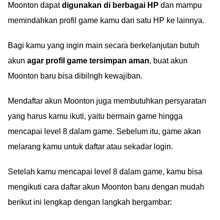
Moonton dapat
digunakan di berbagai HP
dan mampu
memindahkan profil game kamu dari satu HP ke lainnya.
Bagi kamu yang ingin main secara berkelanjutan butuh
akun
agar profil game tersimpan aman
, buat akun
Moonton baru bisa dibilngh kewajiban.
Mendaftar akun Moonton juga membutuhkan persyaratan
yang harus kamu ikuti, yaitu bermain game hingga
mencapai level 8 dalam game. Sebelum itu, game akan
melarang kamu untuk daftar atau sekadar login.
Setelah kamu mencapai level 8 dalam game, kamu bisa
mengikuti cara daftar akun Moonton baru dengan mudah
berikut ini lengkap dengan langkah bergambar: