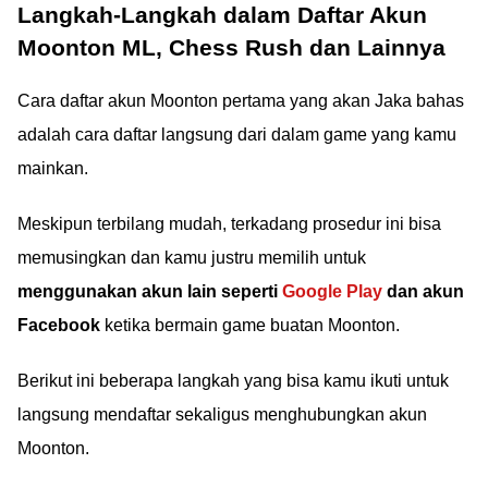
Langkah-Langkah dalam Daftar Akun
Moonton ML, Chess Rush dan Lainnya
Cara daftar akun Moonton pertama yang akan Jaka bahas
adalah cara daftar langsung dari dalam game yang kamu
mainkan.
Meskipun terbilang mudah, terkadang prosedur ini bisa
memusingkan dan kamu justru memilih untuk
menggunakan akun lain seperti
Google Play
dan akun
Facebook
ketika bermain game buatan Moonton.
Berikut ini beberapa langkah yang bisa kamu ikuti untuk
langsung mendaftar sekaligus menghubungkan akun
Moonton.