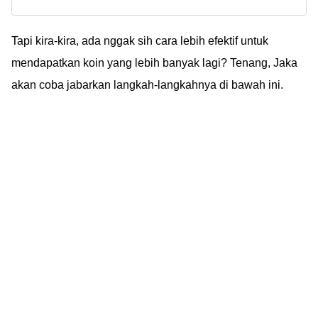
uang di Snack Video
Viral, Mudah & Cepat!
ternyata sangat mudah
dan cepat. Cocok
Tapi kira-kira, ada nggak sih cara lebih efektif untuk
untuk pemula, bisa
mendapatkan koin yang lebih banyak lagi? Tenang, Jaka
dengan upload video
akan coba jabarkan langkah-langkahnya di bawah ini.
tanpa undang teman!
Coba sekarang!