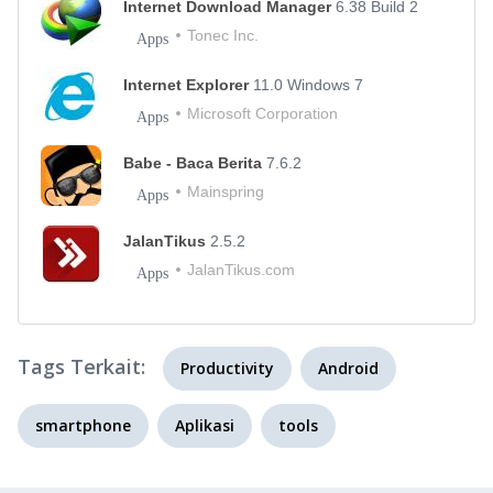
Internet Download Manager
6.38 Build 2
Tonec Inc.
Apps
Internet Explorer
11.0 Windows 7
Microsoft Corporation
Apps
Babe - Baca Berita
7.6.2
Mainspring
Apps
JalanTikus
2.5.2
JalanTikus.com
Apps
Tags Terkait:
Productivity
Android
smartphone
Aplikasi
tools