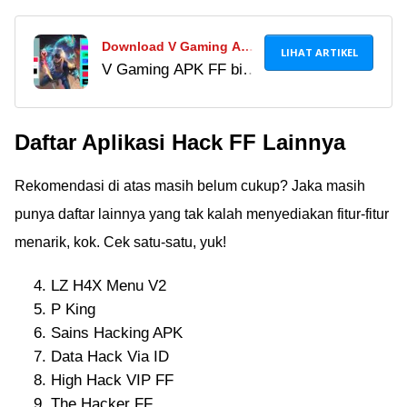
Download V Gaming APK
LIHAT ARTIKEL
V Gaming APK FF bisa
FF V2529.7, Apakah
digunakan untuk hack
Aman & Works?
akun Free Fire yang
Daftar Aplikasi Hack FF Lainnya
dicuri. Tapi, benarkah
aplikasi ini bisa
Rekomendasi di atas masih belum cukup? Jaka masih
mengembalikan akun
FF kamu yang di-
punya daftar lainnya yang tak kalah menyediakan fitur-fitur
hack?
menarik, kok. Cek satu-satu, yuk!
LZ H4X Menu V2
P King
Sains Hacking APK
Data Hack Via ID
High Hack VIP FF
The Hacker FF