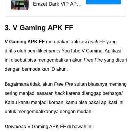
Emzet Dark VIP APK
VIP APK FF v3.0, Bisa
mirip Hacker Dark VIP
Hack Akun Free Fire!
untuk auto headshot
3. V Gaming APK FF
dan akses akun sultan.
Simak cara download,
V Gaming APK FF
merupakan aplikasi
hack
FF yang
instal, dan risikonya di
sini!
dirilis oleh pemilik
channel
YouTube V Gaming. Aplikasi
ini disebut bisa mengembalikan akun
Free Fire
yang dicuri
dengan bermodalkan ID akun.
Bagaimana tidak, akun
Free Fire
sultan biasanya memang
sering menjadi sasaran
hack
karena dianggap berharga/
Kalau kamu menjadi korban, kamu bisa pakai aplikasi ini
untuk mengembalikannya dengan mudah.
Download
V Gaming APK FF di bawah ini: