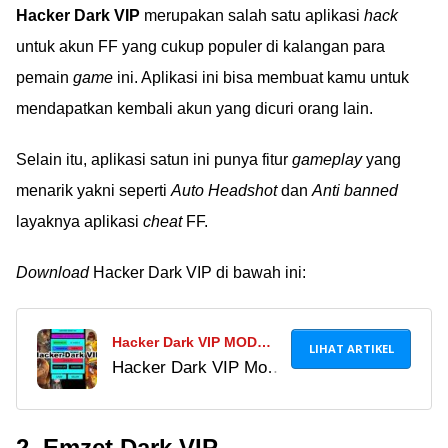
Hacker Dark VIP
merupakan salah satu aplikasi
hack
untuk akun FF yang cukup populer di kalangan para
pemain
game
ini. Aplikasi ini bisa membuat kamu untuk
mendapatkan kembali akun yang dicuri orang lain.
Selain itu, aplikasi satun ini punya fitur
gameplay
yang
menarik yakni seperti
Auto Headshot
dan
Anti banned
layaknya aplikasi
cheat
FF.
Download
Hacker Dark VIP di bawah ini:
Hacker Dark VIP MOD
LIHAT ARTIKEL
Hacker Dark VIP Mod
APK v 1.1 untuk FF
APK Menu Free Fire
Terbaru 2022, Auto
v1.3 link download
Booyah!
2. Emzet Dark VIP
terbaru November