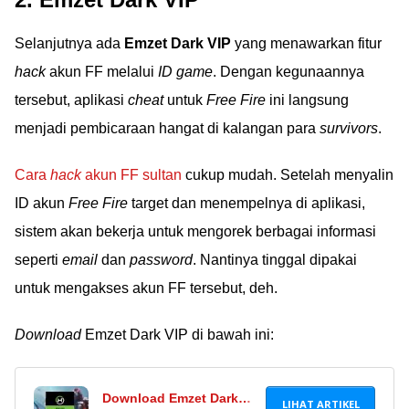
2024 bisa kamu
Selanjutnya ada
Emzet Dark VIP
yang menawarkan fitur
temukan di sini. Kamu
bisa klaim akun FF
hack
akun FF melalui
ID game
. Dengan kegunaannya
gratis no password.
tersebut, aplikasi
cheat
untuk
Free Fire
ini langsung
menjadi pembicaraan hangat di kalangan para
survivors
.
Cara
hack
akun FF sultan
cukup mudah. Setelah menyalin
ID akun
Free Fire
target dan menempelnya di aplikasi,
sistem akan bekerja untuk mengorek berbagai informasi
seperti
email
dan
password
. Nantinya tinggal dipakai
untuk mengakses akun FF tersebut, deh.
Download
Emzet Dark VIP di bawah ini:
Download Emzet Dark
LIHAT ARTIKEL