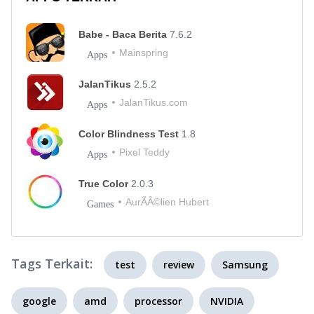
Babe - Baca Berita
7.6.2
Mainspring
Apps
JalanTikus
2.5.2
JalanTikus.com
Apps
Color Blindness Test
1.8
Pixel Teddy
Apps
True Color
2.0.3
AurÃÂ©lien Hubert
Games
Tags Terkait:
test
review
Samsung
google
amd
processor
NVIDIA