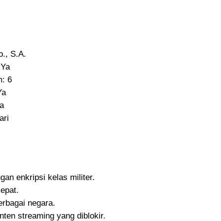
., S.A.
 Ya
: 6
Ya
a
ari
an enkripsi kelas militer.
epat.
erbagai negara.
en streaming yang diblokir.