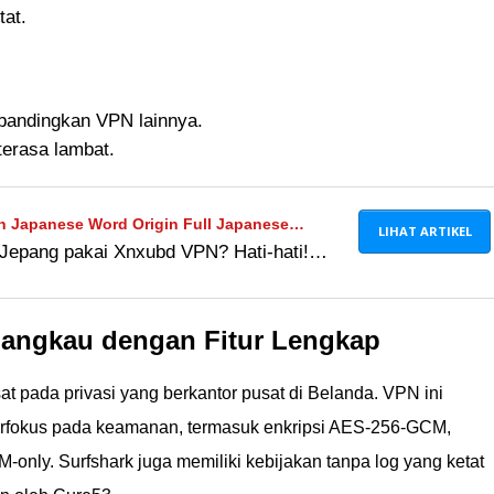
tat.
ibandingkan VPN lainnya.
terasa lambat.
 Japanese Word Origin Full Japanese
LIHAT ARTIKEL
Jepang pakai Xnxubd VPN? Hati-hati!
enggunakan Xnxubd VPN Browser Download
ya (dengan resiko ditanggung sendiri!) &
 2024!
 di 2025!
rjangkau dengan Fitur Lengkap
t pada privasi yang berkantor pusat di Belanda. VPN ini
erfokus pada keamanan, termasuk enkripsi AES-256-GCM,
-only. Surfshark juga memiliki kebijakan tanpa log yang ketat