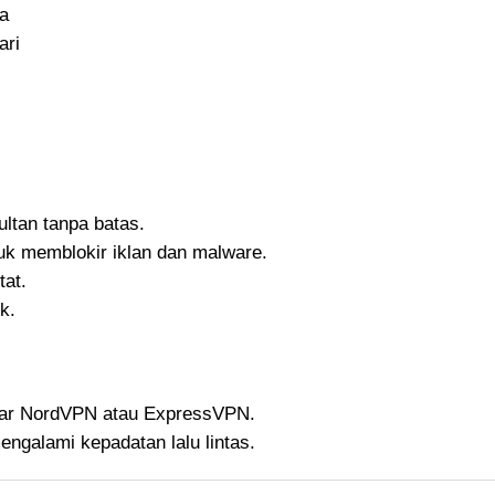
a
ari
ltan tanpa batas.
tuk memblokir iklan dan malware.
tat.
k.
esar NordVPN atau ExpressVPN.
ngalami kepadatan lalu lintas.