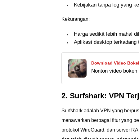
Kebijakan tanpa log yang ke
Kekurangan:
Harga sedikit lebih mahal d
Aplikasi desktop terkadang 
Download Video Bokeh
Nonton video bokeh 
Translation Gratis M
Jaka kasih tau caran
Video Chrome Terbaru
alternatif lebih aman
2. Surfshark: VPN Te
Surfshark adalah VPN yang berpusa
menawarkan berbagai fitur yang b
protokol WireGuard, dan server RAM