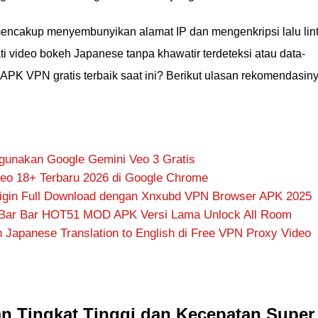
mencakup menyembunyikan alamat IP dan mengenkripsi lalu lin
ti video bokeh Japanese tanpa khawatir terdeteksi atau data-
APK VPN gratis terbaik saat ini? Berikut ulasan rekomendasiny
gunakan Google Gemini Veo 3 Gratis
eo 18+ Terbaru 2026 di Google Chrome
igin Full Download dengan Xnxubd VPN Browser APK 2025
 Bar Bar HOT51 MOD APK Versi Lama Unlock All Room
 Japanese Translation to English di Free VPN Proxy Video
n Tingkat Tinggi dan Kecepatan Super