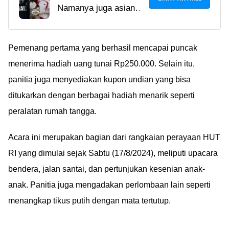
Namanya juga asian
Olimpiade Paris,
value, geng. Walau
Pesenam China Pulkam
udah jadi bintang di
Bantu Layani Pelanggan
dunia, pas di rumah
Pemenang pertama yang berhasil mencapai puncak
Di Restoran Keluarga
kita tetap anak-anak
menerima hadiah uang tunai Rp250.000. Selain itu,
yang harus bantu
panitia juga menyediakan kupon undian yang bisa
orang tua Ã°ÂÂ«Â¡
ditukarkan dengan berbagai hadiah menarik seperti
peralatan rumah tangga.
Acara ini merupakan bagian dari rangkaian perayaan HUT
RI yang dimulai sejak Sabtu (17/8/2024), meliputi upacara
bendera, jalan santai, dan pertunjukan kesenian anak-
anak. Panitia juga mengadakan perlombaan lain seperti
menangkap tikus putih dengan mata tertutup.