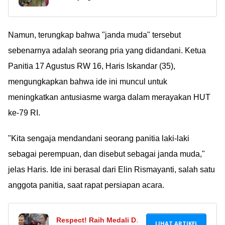
warga Indonesia tiap
Janda Cantik Di Cianjur,
hari. Ini mah beneran
Jadi Rebutan Lelaki
abis manjat, kau ku
Namun, terungkap bahwa "janda muda" tersebut
Sekampung
pinang. Uhuyyyyy~
sebenarnya adalah seorang pria yang didandani. Ketua
Ã°ÂÂÂÃ°ÂÂÂ
Panitia 17 Agustus RW 16, Haris Iskandar (35),
mengungkapkan bahwa ide ini muncul untuk
meningkatkan antusiasme warga dalam merayakan HUT
ke-79 RI.
"Kita sengaja mendandani seorang panitia laki-laki
sebagai perempuan, dan disebut sebagai janda muda,"
jelas Haris. Ide ini berasal dari Elin Rismayanti, salah satu
anggota panitia, saat rapat persiapan acara.
Respect! Raih Medali Di
LIHAT ARTIKEL