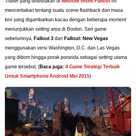
Trailer
yang disediakan di
website resmi Fallout
ini
menceritakan tentang suatu
scene
flashback dan masa
kini yang digambarkan kacau dengan beberapa
moment
menunjukkan
setting area
di Boston. Seri game
sebelumnya,
Fallout 3
dan
Fallout: New Vegas
menggunakan versi Washington, D.C. dan Las Vegas
yang dibom hingga porak poranda sebagai
setting
utama
game tersebut. (
Baca juga:
4 Game Strategi Terbaik
Untuk Smartphone Android Mei 2015
)