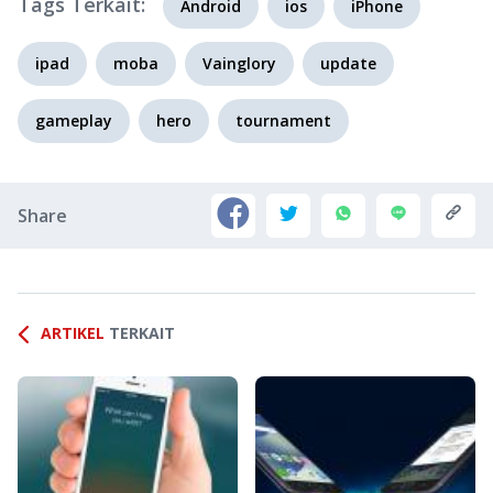
Tags Terkait:
Android
ios
iPhone
ipad
moba
Vainglory
update
gameplay
hero
tournament
Share
ARTIKEL
TERKAIT