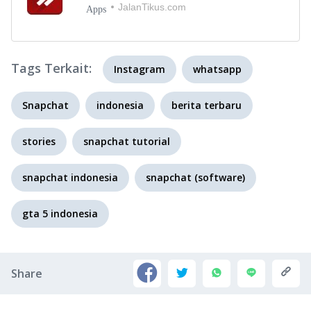
JalanTikus.com
Apps
Tags Terkait:
Instagram
whatsapp
Snapchat
indonesia
berita terbaru
stories
snapchat tutorial
snapchat indonesia
snapchat (software)
gta 5 indonesia
Share