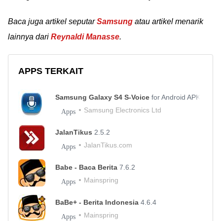
Baca juga artikel seputar
Samsung
atau artikel menarik
lainnya dari
Reynaldi Manasse
.
APPS TERKAIT
Samsung Galaxy S4 S-Voice
for Android APK
Samsung Electronics Ltd
Apps
JalanTikus
2.5.2
JalanTikus.com
Apps
Babe - Baca Berita
7.6.2
Mainspring
Apps
BaBe+ - Berita Indonesia
4.6.4
Mainspring
Apps