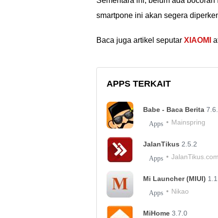
Sementara ini, belum ada bocoran
smartpone ini akan segera diperke
Baca juga artikel seputar
XIAOMI
at
APPS TERKAIT
Babe - Baca Berita
7.6
Mainspring
Apps
JalanTikus
2.5.2
JalanTikus.co
Apps
Mi Launcher (MIUI)
1.1
Nikao
Apps
MiHome
3.7.0