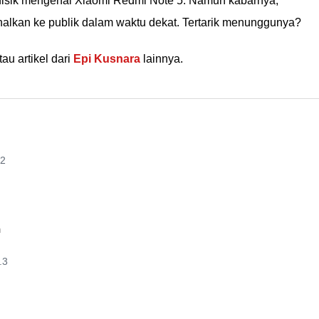
 fisik mengenai Xiaomi Redmi Note 5. Namun kabarnya,
nalkan ke publik dalam waktu dekat. Tertarik menunggunya?
au artikel dari
Epi Kusnara
lainnya.
.2
m
.3