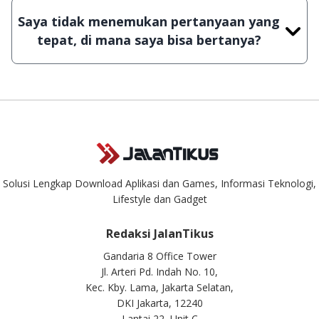
ada di JalanTikus, hingga saat ini kita masih
Saya tidak menemukan pertanyaan yang
melakukan upload-download secara manual,
tepat, di mana saya bisa bertanya?
sehingga kuota sebesar ribuan aplikasi & games
tidak dapat tercapai dalam waktu yang singkat.
Kami dengan senang hati menjawab setiap
pertanyaan yang masuk. Kirim pertanyaan kamu
ke
info@jalantikus.com
Solusi Lengkap Download Aplikasi dan Games, Informasi Teknologi,
Lifestyle dan Gadget
Redaksi JalanTikus
Gandaria 8 Office Tower
Jl. Arteri Pd. Indah No. 10,
Kec. Kby. Lama, Jakarta Selatan,
DKI Jakarta, 12240
Lantai 22, Unit C