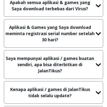
Apakah semua aplikasi & games yang
artian tidak (bajakan) hasil crack, patch atau
Saya download terbebas dari Virus?
semacamnya.
Ya, JalanTikus selalu melakukan scanning dengan
3 jenis Antivirus (Kaspersky, AVG & Avast) sebelum
Aplikasi & Games yang Saya download
menerbitkan suatu aplikasi atau games, sehingga
meminta registrasi serial number setelah
bisa dijamin 100% terbebas dari virus.
30 hari?
Meskipun dibagikan secara gratis, namun ada
beberapa aplikasi & games yang dibagikan secara
Saya mempunyai aplikasi / games buatan
Shareware, dalam arti hanya bisa digunakan
sendiri, apa bisa diterbitkan di
dalam jangka waktu tertentu dan jika ingin lanjut
JalanTikus?
menggunakannya kamu harus membeli lisensi
Tentu saja bisa. Silahkan kirim email ke
aslinya.
info@jalantikus.com
dengan menyertakan Nama
Kenapa aplikasi / games di JalanTikus
Aplikasi/Games, Deskripsi serta Lampiran File
tidak selalu update?
instalasi / (APK) jika Android
Demi menjaga kualitas aplikasi dan games yang