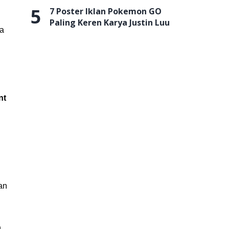
5
7 Poster Iklan Pokemon GO
Paling Keren Karya Justin Luu
ra
nt
an
n