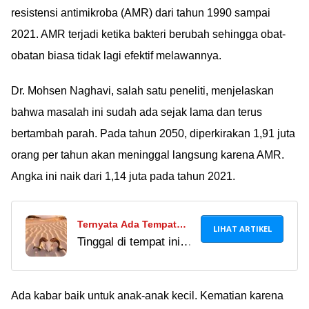
resistensi antimikroba (AMR) dari tahun 1990 sampai
2021. AMR terjadi ketika bakteri berubah sehingga obat-
obatan biasa tidak lagi efektif melawannya.
Dr. Mohsen Naghavi, salah satu peneliti, menjelaskan
bahwa masalah ini sudah ada sejak lama dan terus
bertambah parah. Pada tahun 2050, diperkirakan 1,91 juta
orang per tahun akan meninggal langsung karena AMR.
Angka ini naik dari 1,14 juta pada tahun 2021.
Ternyata Ada Tempat
LIHAT ARTIKEL
Tinggal di tempat ini
Serupa Neraka Di Bumi,
udah kayak simulasi
Panasnya Catat Rekor
akhirat, panasnya gila
Dunia!
banget! Ini tempatnya
Ada kabar baik untuk anak-anak kecil. Kematian karena