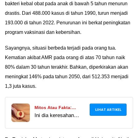
kira-kira di Indonesia
bakteri kebal obat pada anak di bawah 5 tahun menurun
apa bukan? Ã°ÂÂ¤Â
drastis. Dari 488.000 kasus di tahun 1990, turun menjadi
193.000 di tahun 2022. Penurunan ini berkat peningkatan
program vaksinasi dan kebersihan.
Sayangnya, situasi berbeda terjadi pada orang tua.
Kematian akibat AMR pada orang di atas 70 tahun naik
80% dalam 30 tahun terakhir. Bahkan, diperkirakan akan
meningkat 146% pada tahun 2050, dari 512.353 menjadi
1,3 juta kasus.
Mitos Atau Fakta:
LIHAT ARTIKEL
Ini dia keresahan
Benarkah Vagina Bisa
banyak perempuan di
Longgar Gegara
luar sana. Jangan
Keseringan