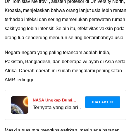
takut dulu ladies, sini
Dr. Tomislav Me trovi , asisten profesor di University North,
Berhubungan Intim?
mimin jelasin faktanya
Kroasia, menjelaskan bahwa orang lanjut usia lebih rentan
menurut penelitian~
terhadap infeksi dan sering memerlukan perawatan rumah
sakit yang lebih intensif. Selain itu, efektivitas vaksin pada
orang tua cenderung menurun seiring bertambahnya usia.
Negara-negara yang paling terancam adalah India,
Pakistan, Bangladesh, dan beberapa wilayah di Asia serta
Afrika. Daerah-daerah ini sudah mengalami peningkatan
AMR tertinggi.
NASA Ungkap Bumi
LIHAT ARTIKEL
Ternyata yang diajarin
Sebenarnya Tidak
pas pelajaran IPA di
Mengelilingi Matahari,
sekolah itu nggak
Begini Faktanya
tepat, geng. Di umur
Meski situasinya mengkhawatirkan, masih ada harapan.