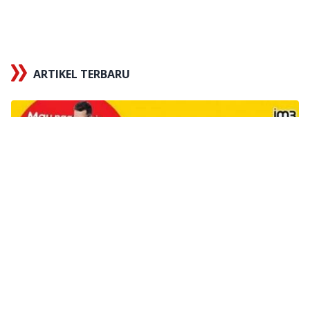
ARTIKEL TERBARU
x
Tautan berhasil disalin
X
5 Cara Mengecek Nomor Indosat IM3 Ooredoo
Terbaru 2026 Praktis, Kok!
Telko
8 hari yang lalu