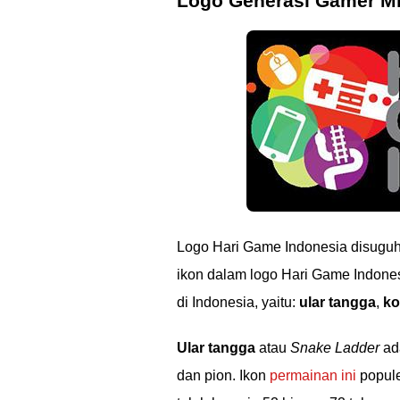
Logo Generasi Gamer Mil
Logo Hari Game Indonesia disugu
ikon dalam logo Hari Game Indones
di Indonesia, yaitu:
ular tangga
,
ko
Ular tangga
atau
Snake Ladder
ad
dan pion. Ikon
permainan ini
popule