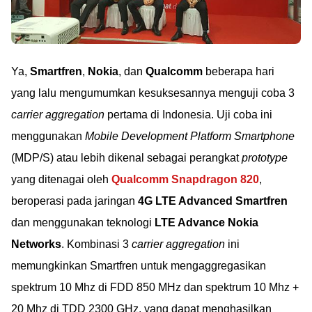
Ya,
Smartfren
,
Nokia
, dan
Qualcomm
beberapa hari
yang lalu mengumumkan kesuksesannya menguji coba 3
carrier aggregation
pertama di Indonesia. Uji coba ini
menggunakan
Mobile Development Platform Smartphone
(MDP/S) atau lebih dikenal sebagai perangkat
prototype
yang ditenagai oleh
Qualcomm Snapdragon 820
,
beroperasi pada jaringan
4G LTE Advanced Smartfren
dan menggunakan teknologi
LTE Advance Nokia
Networks
. Kombinasi 3
carrier aggregation
ini
memungkinkan Smartfren untuk mengaggregasikan
spektrum 10 Mhz di FDD 850 MHz dan spektrum 10 Mhz +
20 Mhz di TDD 2300 GHz, yang dapat menghasilkan