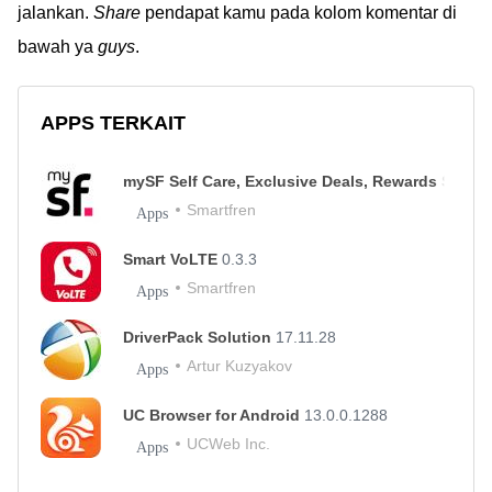
jalankan.
Share
pendapat kamu pada kolom komentar di
bawah ya
guys
.
APPS TERKAIT
mySF Self Care, Exclusive Deals, Rewards Smart
Smartfren
Apps
Smart VoLTE
0.3.3
Smartfren
Apps
DriverPack Solution
17.11.28
Artur Kuzyakov
Apps
UC Browser for Android
13.0.0.1288
UCWeb Inc.
Apps