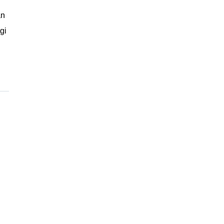
an
gi