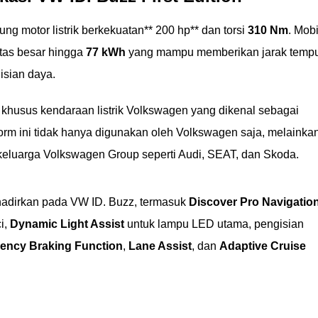
g motor listrik berkekuatan** 200 hp** dan torsi
310 Nm
. Mobi
itas besar hingga
77 kWh
yang mampu memberikan jarak temp
isian daya.
m khusus kendaraan listrik Volkswagen yang dikenal sebagai
form ini tidak hanya digunakan oleh Volkswagen saja, melainka
keluarga Volkswagen Group seperti Audi, SEAT, dan Skoda.
dihadirkan pada VW ID. Buzz, termasuk
Discover Pro Navigatio
i,
Dynamic Light Assist
untuk lampu LED utama, pengisian
gency Braking Function
,
Lane Assist
, dan
Adaptive Cruise