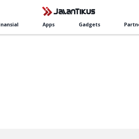
inansial
Apps
Gadgets
Partn