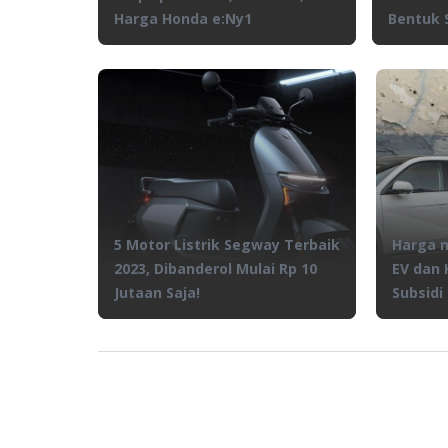
Harga Honda e:Ny1
Bentuk 
5 Motor Listrik Segway Terbaik
Harga m
2023, Dibanderol Mulai Rp 10
EV dan 
Jutaan Saja!
Subsidi 
Berapa