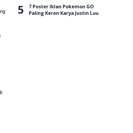
5
7 Poster Iklan Pokemon GO
ang
Paling Keren Karya Justin Luu
g
di