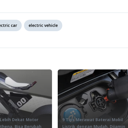
ectric car
electric vehicle
 Lebih Dekat Motor
9 Tips Merawat Baterai Mobil
Athena, Bisa Berubah
Listrik dengan Mudah, Dijamin