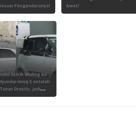
Sesuai Pengendaranya!
Awet!
obil listrik Wuling Air
Hyundai Ioniq 5 setelah
Turun Drastis, Jadi
?