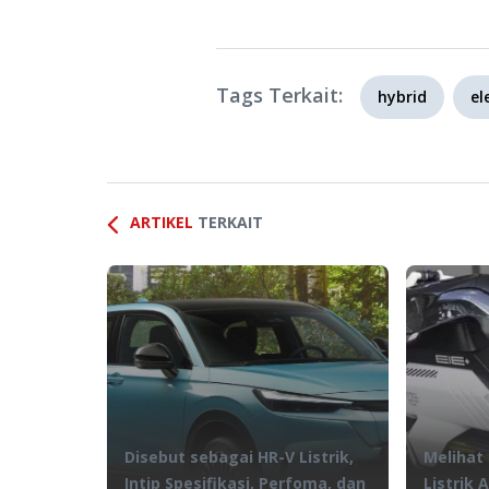
Tags Terkait:
hybrid
el
ARTIKEL
TERKAIT
Disebut sebagai HR-V Listrik,
Melihat
Intip Spesifikasi, Perfoma, dan
Listrik 