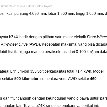
Sumber foto: Toyota - Mobil Listrik Toyota
esifikasi panjang 4.690 mm, lebar 1.860 mm, tinggi 1.650 mm, 
yota bZ4X hadir dengan pilihan satu motor elektrik
Front-Whee
k
All-Wheel Drive
(AWD). Kecepatan maksimal yang bisa dicapa
Mobil listrik ini juga mampu berakselerasi dari 0-100 km/jam dal
erai Lithium-ion 355 volt berkapasitas total 71,4 kWh. Model
h sekitar
500 kilometer
, sementara versi AWD sekitar
460
ogi dan fitur canggih dengan keunggulan yang dibawa untuk par
 unggulan lain Toyota bZ4X range selengkapnya berikut ini: