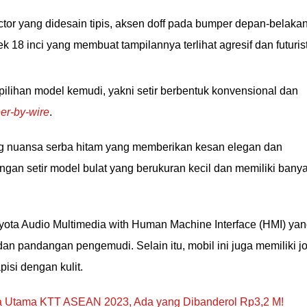
ctor yang didesain tipis, aksen doff pada bumper depan-belaka
lek 18 inci yang membuat tampilannya terlihat agresif dan futurist
ilihan model kemudi, yakni setir berbentuk konvensional dan
eer-by-wire
.
ung nuansa serba hitam yang memberikan kesan elegan dan
ngan setir model bulat yang berukuran kecil dan memiliki bany
Toyota Audio Multimedia with Human Machine Interface (HMI) ya
an pandangan pengemudi. Selain itu, mobil ini juga memiliki j
isi dengan kulit.
oda Utama KTT ASEAN 2023, Ada yang Dibanderol Rp3,2 M!