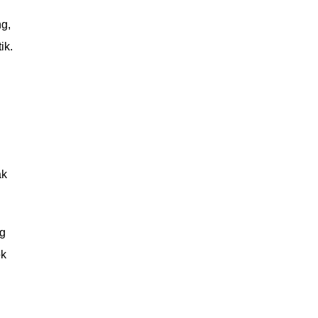
ng,
ik.
ak
ng
ok