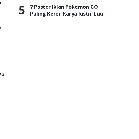
n
5
7 Poster Iklan Pokemon GO
Paling Keren Karya Justin Luu
an
ka