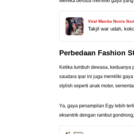
Mereka berdua memiliki gaya yang 
Viral Wanita Nonis Ik
Takjil war udah, ko
Fasih, Netizen: Mana 
cewek cantik nonis 
Perbedaan Fashion St
Ketika tumbuh dewasa, keduanya p
saudara ipar ini juga memiliki gay
stylish seperti anak motor, sement
Ya, gaya penampilan Egy lebih terl
eksentrik dengan rambut gondrong