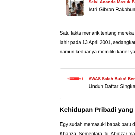
Selvi Ananda Masuk B
Istri Gibran Rakabu
Netizen: UMKM Langsu
hedonnya saat ngemal
sebut mereka sudah 
Pilpres. Gimana me
Satu fakta menarik tentang mereka
lahir pada 13 April 2001, sedangka
namun keduanya memiliki karier ya
AWAS Salah Buka! Ben
Unduh Daftar Singk
18+?
singkatan populer d
xxn abbreviation lis
Kehidupan Pribadi yang
lengkapnya!
Egy sudah memasuki babak baru da
Khanza. Sementara itu, Abidzar m