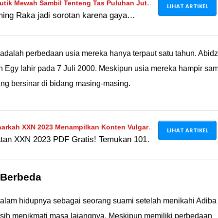
utik Mewah Sambil Tenteng Tas Puluhan Juta,
LIHAT ARTIKEL
ming Raka jadi sorotan karena gaya
ng Dilupain!
l di Jakarta. Netizen beri sindiran pedas,
lupa soal produk lokal usai menang
nurut kamu?
 adalah perbedaan usia mereka hanya terpaut satu tahun. Abidz
n Egy lahir pada 7 Juli 2000. Meskipun usia mereka hampir sa
ng bersinar di bidang masing-masing.
arkah XXN 2023 Menampilkan Konten Vulgar
LIHAT ARTIKEL
atan XXN 2023 PDF Gratis! Temukan 101
alam teknologi & telekomunikasi, termasuk
t 2023 in english. Dapatkan penjelasan
 Berbeda
lam hidupnya sebagai seorang suami setelah menikahi Adiba
asih menikmati masa lajangnya. Meskipun memiliki perbedaan