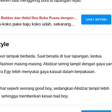
keren saat menggiring bola di lapangan hijau.
ut Bukber dan Hafal Doa Buka Puasa dengan
LIHAT ARTIKEL
ko-koko pake baju koko udah, sekarang
Cantik Lagi
hafal doa buka puasa. Besok apa lagi nih?
yle
un tampak berbeda. Saat berada di luar lapangan, kedua
a fashion masing-masing. Abidzar sering tampil dengan gaya ya
ara Egy lebih menyukai gaya kasual dalam berpakaian.
ihat seperti seorang good boy, sedangkan Abidzar tampil lebih
, sehingga memberikan kesan bad boy.