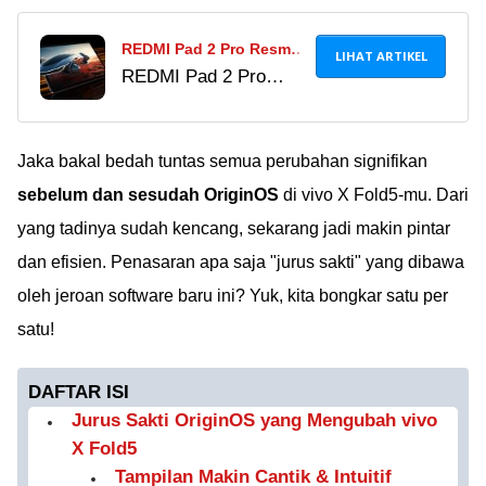
REDMI Pad 2 Pro Resmi
LIHAT ARTIKEL
REDMI Pad 2 Pro
Rilis Di Indonesia, Tablet
resmi rilis di
Gahar Harga 4 Jutaan!
Indonesia! Jadi yang
pertama dengan
Jaka bakal bedah tuntas semua perubahan signifikan
Snapdragon 7s Gen 4,
sebelum dan sesudah OriginOS
di vivo X Fold5-mu. Dari
layar 2.5K 120Hz, dan
yang tadinya sudah kencang, sekarang jadi makin pintar
baterai 12.000 mAh.
dan efisien. Penasaran apa saja "jurus sakti" yang dibawa
Cek harganya di sini!
oleh jeroan software baru ini? Yuk, kita bongkar satu per
satu!
DAFTAR ISI
Jurus Sakti OriginOS yang Mengubah vivo
X Fold5
Tampilan Makin Cantik & Intuitif