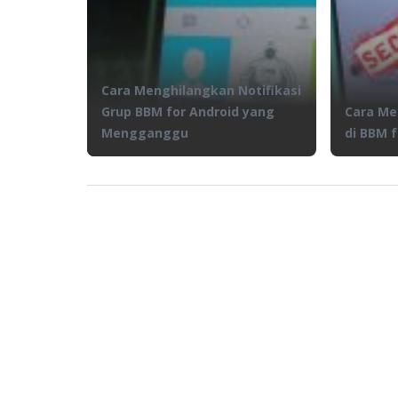
Cara Menghilangkan Notifikasi
Grup BBM for Android yang
Cara Me
Mengganggu
di BBM f