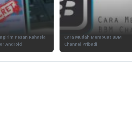
ngirim Pesan Rahasia
Cara Mudah Membuat BBM
or Android
Channel Pribadi