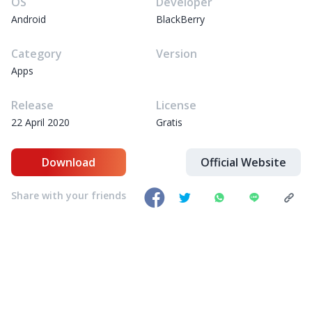
OS
Developer
Android
BlackBerry
Category
Version
Apps
Release
License
22 April 2020
Gratis
Download
Official Website
Share with your friends