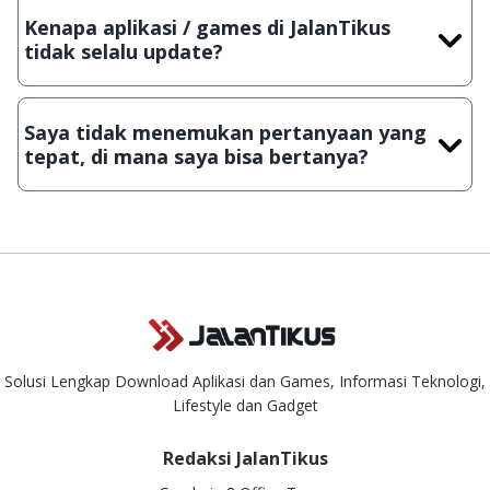
dengan menyertakan Nama Aplikasi/Games, Deskripsi serta
Kenapa aplikasi / games di JalanTikus
Lampiran File instalasi / (APK) jika Android
tidak selalu update?
Demi menjaga kualitas aplikasi dan games yang ada di
JalanTikus, hingga saat ini kita masih melakukan upload-
Saya tidak menemukan pertanyaan yang
download secara manual, sehingga kuota sebesar ribuan
tepat, di mana saya bisa bertanya?
aplikasi & games tidak dapat tercapai dalam waktu yang
singkat.
Kami dengan senang hati menjawab setiap pertanyaan yang
masuk. Kirim pertanyaan kamu ke
info@jalantikus.com
Solusi Lengkap Download Aplikasi dan Games, Informasi Teknologi,
Lifestyle dan Gadget
Redaksi JalanTikus