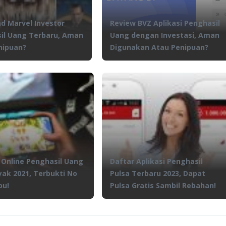
d Marvel Investor
Review BVZ Aplikasi Penghasil
il Uang Terbaru, Aman
Uang dengan Investasi, Aman
nipuan?
Digunakan Atau Penipuan?
Online Penghasil Uang
Daftar Aplikasi Penghasil
ak 2021, Terbukti No
Pulsa Terbaru 2023, Dapat
pu!
Pulsa Gratis Sambil Rebahan!