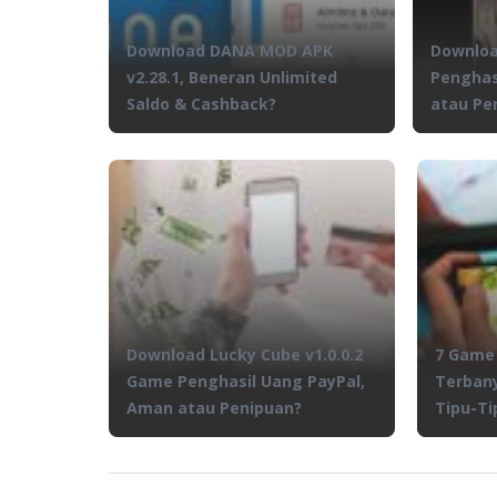
Download DANA MOD APK
Downloa
v2.28.1, Beneran Unlimited
Penghas
Saldo & Cashback?
atau Pe
Download Lucky Cube v1.0.0.2
7 Game 
Game Penghasil Uang PayPal,
Terbany
Aman atau Penipuan?
Tipu-Ti