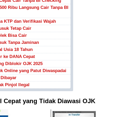
l Cepat Cair Tanpa BI Checking
 500 Ribu Langsung Cair Tanpa BI
a KTP dan Verifikasi Wajah
usuk Tetap Cair
lek Bisa Cair
usuk Tanpa Jaminan
al Usia 18 Tahun
air ke DANA Cepat
ng Diblokir OJK 2025
suk Online yang Patut Diwaspadai
k Dibayar
k Pinjol Ilegal
jol Cepat yang Tidak Diawasi OJK