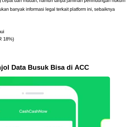
 cepat dan mudah, namun tanpa jaminan perlindungan hukum
n banyak informasi legal terkait platform ini, sebaiknya
hui
R 18%)
jol Data Busuk Bisa di ACC