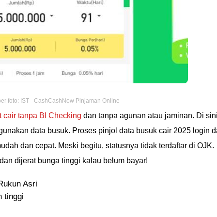
r foto: IST - CashCashNow Pinjaman Online
t cair tanpa BI Checking
dan tanpa agunan atau jaminan. Di sini
unakan data busuk. Proses pinjol data busuk cair 2025 login 
dah dan cepat. Meski begitu, statusnya tidak terdaftar di OJK.
dan dijerat bunga tinggi kalau belum bayar!
ukun Asri
 tinggi