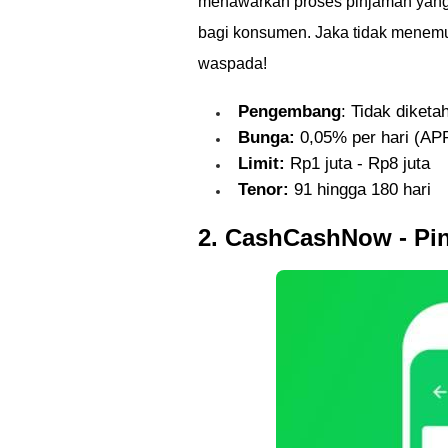
menawarkan proses pinjaman yang
bagi konsumen. Jaka tidak menemuka
waspada!
Pengembang
: Tidak diketa
Bunga:
0,05% per hari (AP
Limit:
Rp1 juta - Rp8 juta
Tenor:
91 hingga 180 hari
2. CashCashNow - Pin