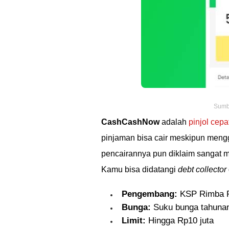
Sumbe
CashCashNow
adalah
pinjol cepa
pinjaman bisa cair meskipun mengg
pencairannya pun diklaim sangat mu
Kamu bisa didatangi
debt collector
Pengembang:
KSP Rimba R
Bunga:
Suku bunga tahunan
Limit:
Hingga Rp10 juta