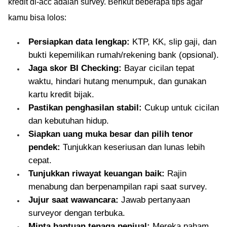
kredit di-acc adalah survey. Berikut beberapa tips agar
kamu bisa lolos:
Persiapkan data lengkap:
KTP, KK, slip gaji, dan
bukti kepemilikan rumah/rekening bank (opsional).
Jaga skor BI Checking:
Bayar cicilan tepat
waktu, hindari hutang menumpuk, dan gunakan
kartu kredit bijak.
Pastikan penghasilan stabil:
Cukup untuk cicilan
dan kebutuhan hidup.
Siapkan uang muka besar dan pilih tenor
pendek:
Tunjukkan keseriusan dan lunas lebih
cepat.
Tunjukkan riwayat keuangan baik:
Rajin
menabung dan berpenampilan rapi saat survey.
Jujur saat wawancara:
Jawab pertanyaan
surveyor dengan terbuka.
Minta bantuan tenaga penjual:
Mereka paham