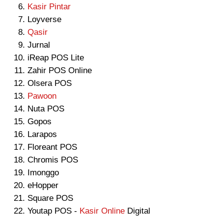
Kasir Pintar
Loyverse
Qasir
Jurnal
iReap POS Lite
Zahir POS Online
Olsera POS
Pawoon
Nuta POS
Gopos
Larapos
Floreant POS
Chromis POS
Imonggo
eHopper
Square POS
Youtap POS -
Kasir Online
Digital