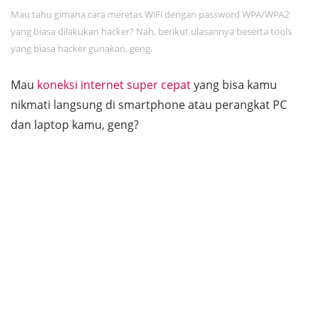
Mau tahu gimana cara meretas WiFi dengan password WPA/WPA2
yang biasa dilakukan hacker? Nah, berikut ulasannya beserta tools
yang biasa hacker gunakan, geng.
Mau
koneksi internet super cepat
yang bisa kamu
nikmati langsung di
smartphone
atau perangkat PC
dan laptop kamu, geng?