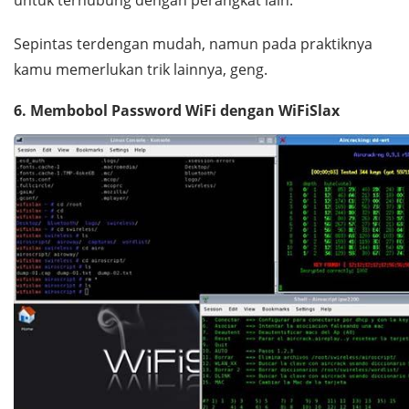
untuk terhubung dengan perangkat lain.
Sepintas terdengan mudah, namun pada praktiknya
kamu memerlukan trik lainnya, geng.
6. Membobol
Password
WiFi dengan WiFiSlax