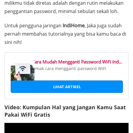
milikmu tidak diretas adalah dengan rutin melakukan
penggantian
password
, minimal sebulan sekali loh.
Untuk pengguna jaringan
IndiHome
, Jaka juga sudah
pernah membahas tutorialnya yang bisa kamu baca di
sini nih!
Cara Mudah Mengganti Password WiFi IndiHome dengan PC & HP Android
Simak cara mengganti password WiFi
IndiHome dan ISP lain lewat HP dan PC di
sini. Hindari pembobol WiFi dan cegah
LIHAT ARTIKEL
potensi risiko keamanan koneksimu!
Video: Kumpulan Hal yang Jangan Kamu Saat
Pakai WiFi Gratis