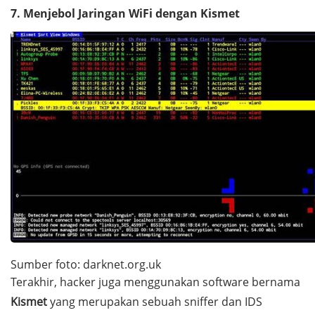
7. Menjebol Jaringan WiFi dengan Kismet
Sumber foto: darknet.org.uk
Terakhir,
hacker
juga menggunakan
software
bernama
Kismet
yang merupakan sebuah
sniffer
dan IDS