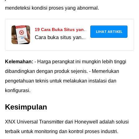
mendeteksi kondisi proses yang abnormal.
19 Cara Buka Situs yang
LIHAT ARTIKEL
Cara buka situs yang
Diblokir di Android 2024,
diblokir di 2025,
Tanpa Aplikasi dan VPN!
termasuk buka situs
tanpa VPN. Temukan
Kelemahan:
- Harga perangkat ini mungkin lebih tinggi
metode terbaru yang
dibandingkan dengan produk sejenis. - Memerlukan
aman, praktis, dan
pengetahuan teknis untuk melakukan instalasi dan
tetap bisa diakses di
konfigurasi.
Chrome.
Kesimpulan
XNX Universal Transmitter dari Honeywell adalah solusi
terbaik untuk monitoring dan kontrol proses industri.