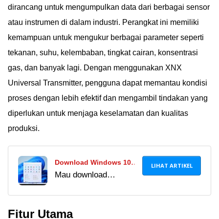
dirancang untuk mengumpulkan data dari berbagai sensor
atau instrumen di dalam industri. Perangkat ini memiliki
kemampuan untuk mengukur berbagai parameter seperti
tekanan, suhu, kelembaban, tingkat cairan, konsentrasi
gas, dan banyak lagi. Dengan menggunakan XNX
Universal Transmitter, pengguna dapat memantau kondisi
proses dengan lebih efektif dan mengambil tindakan yang
diperlukan untuk menjaga keselamatan dan kualitas
produksi.
Download Windows 10
LIHAT ARTIKEL
Mau download
Pro 32/64 Bit Terbaru
Windows 10 di laptop
2024, Gratis & Legal dari
atau PC dengan
Microsoft!
Fitur Utama
mudah? Ikuti cara