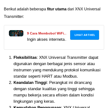
download Windows 10
Berikut adalah beberapa
fitur utama
dari XNX Universal
ISO terbaru gratis
terbaru 2024 berikut
Transmitter:
ini.
9 Cara Membobol WiFi
LIHAT ARTIKEL
Ingin akses internetan
dengan HP Tanpa Root &
gratis dan praktis?
Laptop, Bisa Akses
Coba cara membobol
Internet Gratis!
Fleksibilitas
: XNX Universal Transmitter dapat
WiFi dengan HP tanpa
digunakan dengan berbagai jenis sensor atau
root dan laptop berikut
instrumen yang mendukung protokol komunikasi
ini untuk tahu
standar seperti HART atau Modbus.
tutorialnya.
Keandalan Tinggi
: Perangkat ini dirancang
dengan standar kualitas yang tinggi sehingga
mampu bekerja secara efisien dalam kondisi
lingkungan yang keras.
Kemudahan Penggunaan
: XNX Universal