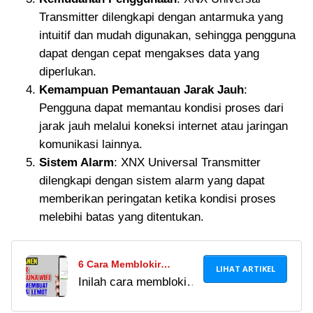
Transmitter dilengkapi dengan antarmuka yang
intuitif dan mudah digunakan, sehingga pengguna
dapat dengan cepat mengakses data yang
diperlukan.
Kemampuan Pemantauan Jarak Jauh
:
Pengguna dapat memantau kondisi proses dari
jarak jauh melalui koneksi internet atau jaringan
komunikasi lainnya.
Sistem Alarm
: XNX Universal Transmitter
dilengkapi dengan sistem alarm yang dapat
memberikan peringatan ketika kondisi proses
melebihi batas yang ditentukan.
6 Cara Memblokir
LIHAT ARTIKEL
Inilah cara memblokir
Pengguna WiFi Ilegal
pengguna WiFi tak
2024, Biar Gak Dibobol