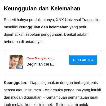
dikenal dengan mudah
Lagi!
Keunggulan dan Kelemahan
melalui HP atau PC.
Simak di sini untuk
Seperti halnya produk lainnya, XNX Universal Transmitter
menghindari tetangga
nakal!
memiliki
keunggulan dan kelemahan
yang perlu
diperhatikan sebelum penggunaan. Berikut adalah
beberapa di antaranya:
Cara Menyadap
LIHAT ARTIKEL
Beginilah cara
Panggilan Telepon
menyadap telepon di
Pasangan di HP Android,
HP-nya dengan
Ampuh Tanpa Ketahuan!
aplikasi Automatic Call
Keunggulan:
- Dapat digunakan dengan berbagai jenis
Recorder,
sensor atau instrumen. - Antarmuka pengguna yang intuitif
TheTruthSpy, dan
dan mudah digunakan. - Kemampuan pemantauan jarak
iSpyoo. Beneran work?
jauh melalui koneksi internet. - Sistem alarm untuk