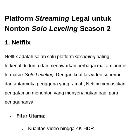
gratis & legal 2026?
Bukan LK21!
Tinggalkan LK21 &
Platform
Streaming
Legal untuk
IndoXXI! Cek 15 link
streaming film terbaru,
Nonton
Solo Leveling
Season 2
aman, & bebas
malware di sini.
1. Netflix
Netflix adalah salah satu platform
streaming
paling
terkenal di dunia dan menawarkan berbagai macam anime
termasuk
Solo Leveling
. Dengan kualitas video superior
dan antarmuka pengguna yang ramah, Netflix memastikan
pengalaman menonton yang menyenangkan bagi para
penggunanya.
Fitur Utama:
Kualitas video hingga 4K HDR