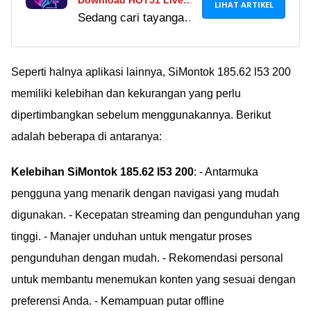
Download HOT51 Live
LIHAT ARTIKEL
Sedang cari tayangan
MOD APK Versi Terbaru
dewasa yang
2024, Bisa Tonton
berkualitas dan tanpa
Konten Kualitas HD!
sensor? Cobain dan
Seperti halnya aplikasi lainnya, SiMontok 185.62 l53 200
download HOT51 Live
memiliki kelebihan dan kekurangan yang perlu
MOD APK sekarang
dipertimbangkan sebelum menggunakannya. Berikut
juga di sini!
adalah beberapa di antaranya:
Kelebihan SiMontok 185.62 l53 200
: - Antarmuka
pengguna yang menarik dengan navigasi yang mudah
digunakan. - Kecepatan streaming dan pengunduhan yang
tinggi. - Manajer unduhan untuk mengatur proses
pengunduhan dengan mudah. - Rekomendasi personal
untuk membantu menemukan konten yang sesuai dengan
preferensi Anda. - Kemampuan putar offline