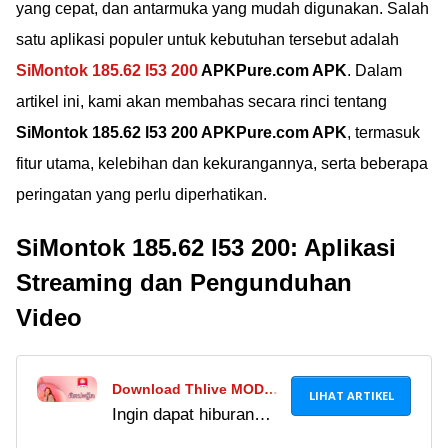
yang cepat, dan antarmuka yang mudah digunakan. Salah
satu aplikasi populer untuk kebutuhan tersebut adalah
SiMontok 185.62 l53 200
APKPure.com APK
. Dalam
artikel ini, kami akan membahas secara rinci tentang
SiMontok 185.62 l53 200 APKPure.com APK
, termasuk
fitur utama, kelebihan dan kekurangannya, serta beberapa
peringatan yang perlu diperhatikan.
SiMontok 185.62 l53 200: Aplikasi
Streaming dan Pengunduhan
Video
Download Thlive MOD
LIHAT ARTIKEL
Ingin dapat hiburan
APK Versi 1.2.2 Unlock
secara gratis?
Room, Banyak Konten