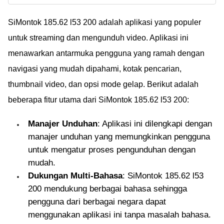
Download Thlive MOD
Menarik!
APK versi terbaru di
SiMontok 185.62 l53 200 adalah aplikasi yang populer
sini, yuk. Bisa
untuk streaming dan mengunduh video. Aplikasi ini
temukan teman baru
menawarkan antarmuka pengguna yang ramah dengan
juga, loh!
navigasi yang mudah dipahami, kotak pencarian,
thumbnail video, dan opsi mode gelap. Berikut adalah
beberapa fitur utama dari SiMontok 185.62 l53 200:
Manajer Unduhan
: Aplikasi ini dilengkapi dengan
manajer unduhan yang memungkinkan pengguna
untuk mengatur proses pengunduhan dengan
mudah.
Dukungan Multi-Bahasa
: SiMontok 185.62 l53
200 mendukung berbagai bahasa sehingga
pengguna dari berbagai negara dapat
menggunakan aplikasi ini tanpa masalah bahasa.