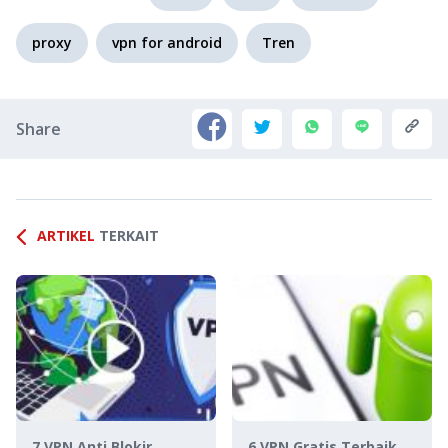
proxy
vpn for android
Tren
Share
ARTIKEL
TERKAIT
7 VPN Anti Blokir
6 VPN Gratis Terbaik