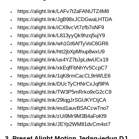
https://alight.link/LAFv7t2aFANUTZ4M8
https://alight.link/JgB98xJCDGwaLHTDA
https://alight.link/iCX9vcVt7zfb7oNF9
https://alight.link/L813yyQk9hzq5ujY9
https://alight.link/wh1Gt6AfTyVoC6GR6
https://alight.link/htt2jbXpMhup8wxU9
https://alight.link/us4YZ7bJpLdwUCx19
https://alight.link/xkEqfFbNhYv5CcpC7
https://alight.link/1qK8rmCacCL9nWLE6
https://alight.link/DUcTyCHNrCxJqf9PA
https://alight.link/TW3P5mRrko9xG2cC9
https://alight.link/29tqgJrSGUKYCtjCA
https://alight.link/esd1auvBSACcwTno7
https://alight.link/zUi9Mr9M3B4aFoKf9
https://alight.link/JEYp2WM81dvCm4st7
3. Preset Alight Motion Jedag-jedug DJ