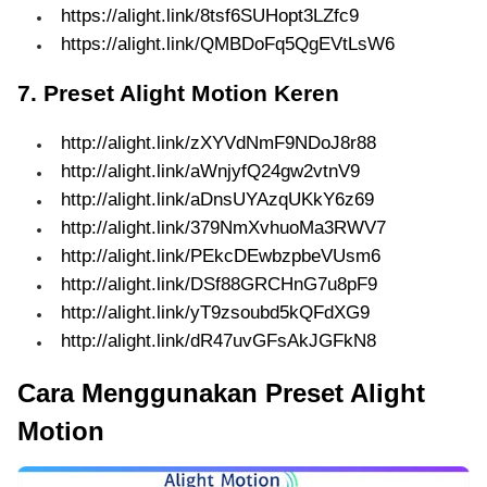
https://alight.link/8tsf6SUHopt3LZfc9
https://alight.link/QMBDoFq5QgEVtLsW6
7. Preset Alight Motion Keren
http://alight.link/zXYVdNmF9NDoJ8r88
http://alight.link/aWnjyfQ24gw2vtnV9
http://alight.link/aDnsUYAzqUKkY6z69
http://alight.link/379NmXvhuoMa3RWV7
http://alight.link/PEkcDEwbzpbeVUsm6
http://alight.link/DSf88GRCHnG7u8pF9
http://alight.link/yT9zsoubd5kQFdXG9
http://alight.link/dR47uvGFsAkJGFkN8
Cara Menggunakan Preset Alight
Motion