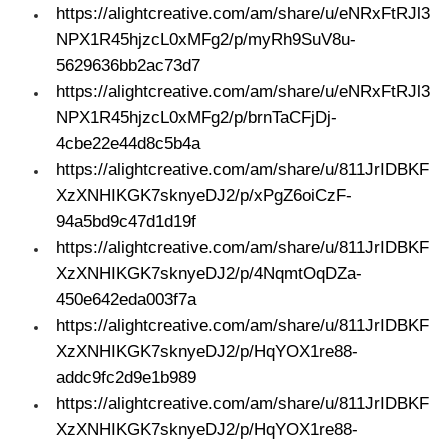
https://alightcreative.com/am/share/u/eNRxFtRJl3
NPX1R45hjzcL0xMFg2/p/myRh9SuV8u-
5629636bb2ac73d7
https://alightcreative.com/am/share/u/eNRxFtRJl3
NPX1R45hjzcL0xMFg2/p/brnTaCFjDj-
4cbe22e44d8c5b4a
https://alightcreative.com/am/share/u/811JrIDBKF
XzXNHIKGK7sknyeDJ2/p/xPgZ6oiCzF-
94a5bd9c47d1d19f
https://alightcreative.com/am/share/u/811JrIDBKF
XzXNHIKGK7sknyeDJ2/p/4NqmtOqDZa-
450e642eda003f7a
https://alightcreative.com/am/share/u/811JrIDBKF
XzXNHIKGK7sknyeDJ2/p/HqYOX1re88-
addc9fc2d9e1b989
https://alightcreative.com/am/share/u/811JrIDBKF
XzXNHIKGK7sknyeDJ2/p/HqYOX1re88-