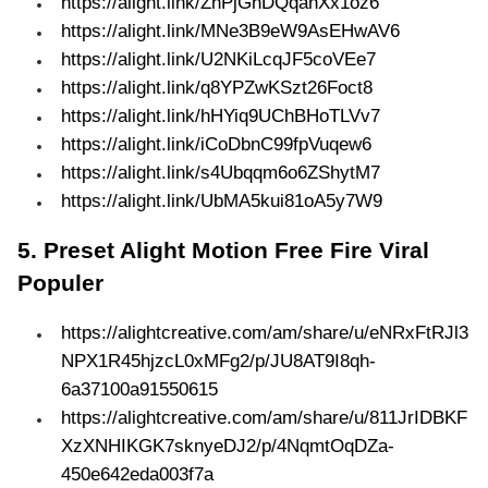
https://alight.link/ZhPjGhDQqanXx1oz6
https://alight.link/MNe3B9eW9AsEHwAV6
https://alight.link/U2NKiLcqJF5coVEe7
https://alight.link/q8YPZwKSzt26Foct8
https://alight.link/hHYiq9UChBHoTLVv7
https://alight.link/iCoDbnC99fpVuqew6
https://alight.link/s4Ubqqm6o6ZShytM7
https://alight.link/UbMA5kui81oA5y7W9
5. Preset Alight Motion Free Fire Viral
Populer
https://alightcreative.com/am/share/u/eNRxFtRJl3
NPX1R45hjzcL0xMFg2/p/JU8AT9I8qh-
6a37100a91550615
https://alightcreative.com/am/share/u/811JrIDBKF
XzXNHIKGK7sknyeDJ2/p/4NqmtOqDZa-
450e642eda003f7a