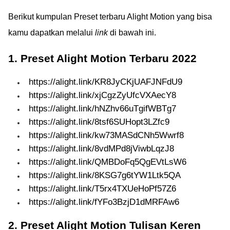
Berikut kumpulan Preset terbaru Alight Motion yang bisa
kamu dapatkan melalui
link
di bawah ini.
1. Preset Alight Motion Terbaru 2022
https://alight.link/KR8JyCKjUAFJNFdU9
https://alight.link/xjCgzZyUfcVXAecY8
https://alight.link/hNZhv66uTgifWBTg7
https://alight.link/8tsf6SUHopt3LZfc9
https://alight.link/kw73MASdCNh5Wwrf8
https://alight.link/8vdMPd8jViwbLqzJ8
https://alight.link/QMBDoFq5QgEVtLsW6
https://alight.link/8KSG7g6tYW1Ltk5QA
https://alight.link/T5rx4TXUeHoPf57Z6
https://alight.link/fYFo3BzjD1dMRFAw6
2. Preset Alight Motion Tulisan Keren