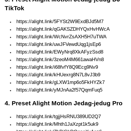
TikTok
https://alight.link/5FYSt2W9ExdBJd5M7
https://alight.link/qGAKSZDHYQxHvHWcA
https://alight.link/WcNvrZsAXH5H7uTWA
https://alight.link/uwJFVewdUqg1jsEp6
https://alight.link/EWyNrq8XkAFyzSsd8
https://alight.link/3zeoM4M661awaHVn8
https://alight.link/i68fvfY8Q9Ecg9Nv9
https://alight.link/kHUexrg8N7L8vJ3b9
https://alight.link/gLXW1mp6o5FkHYZk7
https://alight.link/yMJnAa2f57QqmFuq5
4. Preset Alight Motion Jedag-jedug Pro
https://alight.link/tgjjHsRNU389UD2Q7
https://alight.link/Mhth1JaXzpt1k5uk9