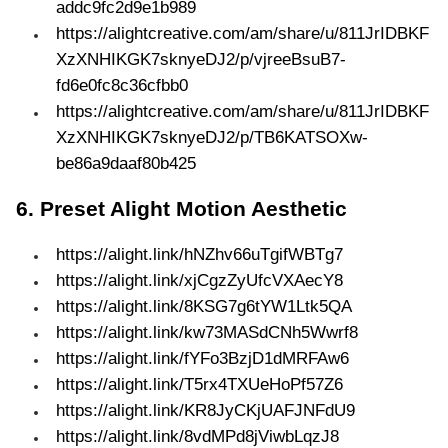
addc9fc2d9e1b989
https://alightcreative.com/am/share/u/811JrIDBKF
XzXNHIKGK7sknyeDJ2/p/vjreeBsuB7-
fd6e0fc8c36cfbb0
https://alightcreative.com/am/share/u/811JrIDBKF
XzXNHIKGK7sknyeDJ2/p/TB6KATSOXw-
be86a9daaf80b425
6. Preset Alight Motion Aesthetic
https://alight.link/hNZhv66uTgifWBTg7
https://alight.link/xjCgzZyUfcVXAecY8
https://alight.link/8KSG7g6tYW1Ltk5QA
https://alight.link/kw73MASdCNh5Wwrf8
https://alight.link/fYFo3BzjD1dMRFAw6
https://alight.link/T5rx4TXUeHoPf57Z6
https://alight.link/KR8JyCKjUAFJNFdU9
https://alight.link/8vdMPd8jViwbLqzJ8