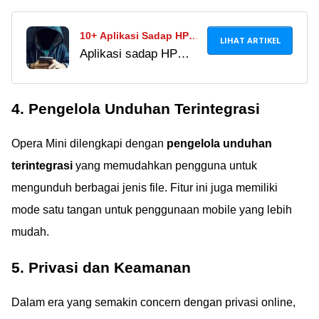
10+ Aplikasi Sadap HP
LIHAT ARTIKEL
Aplikasi sadap HP
Terbaik dan Paling
2024 paling mudah dan
Ampuh 2023, Tanpa
akurat berikut ini
Ketahuan!
4. Pengelola Unduhan Terintegrasi
banyak beredar secara
gratis. Banyak
Opera Mini dilengkapi dengan
pengelola unduhan
digunakan untuk
memantau aktivitas
terintegrasi
yang memudahkan pengguna untuk
target!
mengunduh berbagai jenis file. Fitur ini juga memiliki
mode satu tangan untuk penggunaan mobile yang lebih
mudah.
5. Privasi dan Keamanan
Dalam era yang semakin concern dengan privasi online,