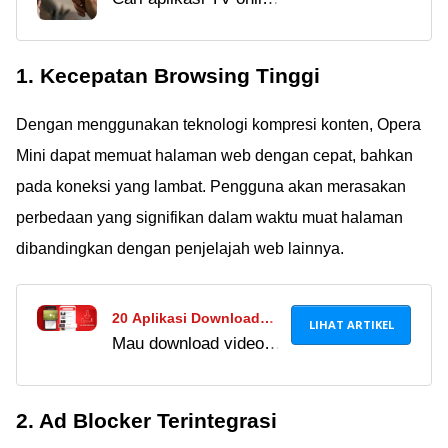
gratis terbaik? Nikmati
Legal 2024, Gratis &
siaran lokal dan
Kualitas HD!
1. Kecepatan Browsing Tinggi
streaming bola kualitas
HD langsung di HP.
Dengan menggunakan teknologi kompresi konten, Opera
Cek rekomendasi
lengkap dan amannya
Mini dapat memuat halaman web dengan cepat, bahkan
di sini!
pada koneksi yang lambat. Pengguna akan merasakan
perbedaan yang signifikan dalam waktu muat halaman
dibandingkan dengan penjelajah web lainnya.
20 Aplikasi Download
LIHAT ARTIKEL
Mau download video
Video Terbaik 2024, Bisa
YouTube, Instagram,
Download dari Medsos
atau TikTok? Nih, Jaka
Gratis!
2. Ad Blocker Terintegrasi
punya rekomendasi
aplikasi download