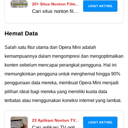
20+ Situs Nonton Film
LIHAT ARTIKEL
Cari situs nonton film
Gratis & Terbaik 2024,
gratis & legal 2026?
Paling Update dan
Tinggalkan LK21 &
Aman!
Hemat Data
IndoXXI! Cek 15 link
streaming film terbaru,
Salah satu fitur utama dari Opera Mini adalah
aman, & bebas
malware di sini.
kemampuannya dalam mengompresi dan mengoptimalkan
konten sebelum mencapai perangkat pengguna. Hal ini
memungkinkan pengguna untuk menghemat hingga 90%
penggunaan data mereka, membuat Opera Mini menjadi
pilihan ideal bagi mereka yang memiliki kuota data
terbatas atau menggunakan koneksi internet yang lambat.
23 Aplikasi Nonton TV
LIHAT ARTIKEL
Cari aplikasi TV online
Online di Android & PC