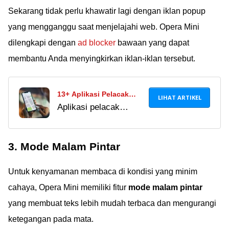
Sekarang tidak perlu khawatir lagi dengan iklan popup
video terbaik 2024
untuk kamu coba.
yang mengganggu saat menjelajahi web. Opera Mini
Gratis!
dilengkapi dengan
ad blocker
bawaan yang dapat
membantu Anda menyingkirkan iklan-iklan tersebut.
13+ Aplikasi Pelacak
LIHAT ARTIKEL
Aplikasi pelacak
Nomor HP Terbaik 2024,
nomor HP terbaik 2024
Bisa Cek Identitas &
bisa cek identitas
Lokasi Penipu!
3. Mode Malam Pintar
penelepon,
menghindari panggilan
Untuk kenyamanan membaca di kondisi yang minim
spam, dan lacak
perangkat dengan
cahaya, Opera Mini memiliki fitur
mode malam pintar
mudah. Download di
yang membuat teks lebih mudah terbaca dan mengurangi
sini!
ketegangan pada mata.