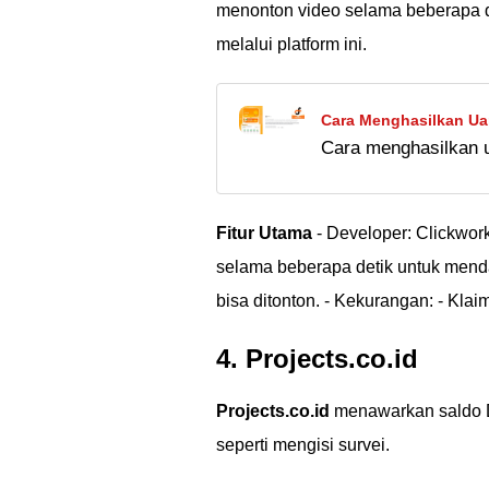
menonton video selama beberapa d
melalui platform ini.
Cara Menghasilkan Uan
Cara menghasilkan u
Cair ke DANA!
dan terbukti membay
uang Fizzo di sini!
Fitur Utama
- Developer: Clickwork
selama beberapa detik untuk menda
bisa ditonton. - Kekurangan: - Klai
4. Projects.co.id
Projects.co.id
menawarkan saldo D
seperti mengisi survei.