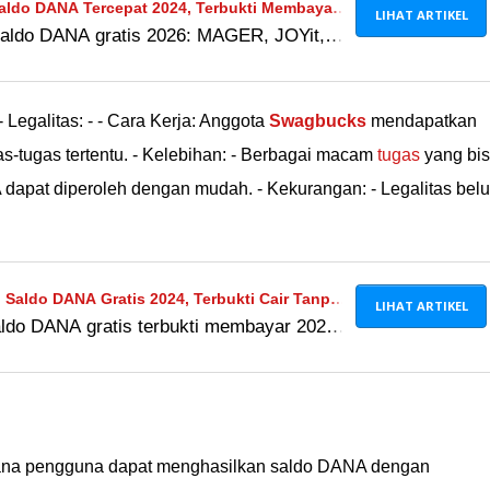
aldo DANA Tercepat 2024, Terbukti Membayar
LIHAT ARTIKEL
saldo DANA gratis 2026: MAGER, JOYit,
adiDuit & lainnya. Terbukti bayar, tanpa
am!
 Legalitas: - - Cara Kerja: Anggota
Swagbucks
mendapatkan
-tugas tertentu. - Kelebihan: - Berbagai macam
tugas
yang bi
 dapat diperoleh dengan mudah. - Kekurangan: - Legalitas bel
l Saldo DANA Gratis 2024, Terbukti Cair Tanpa
LIHAT ARTIKEL
ldo DANA gratis terbukti membayar 2026,
ung cair ke e-wallet kamu. Cek daftarnya
mana pengguna dapat menghasilkan saldo DANA dengan