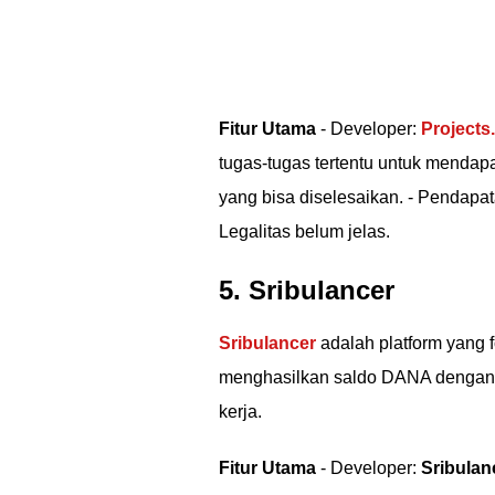
Fitur Utama
- Developer:
Projects.
tugas-tugas tertentu untuk mendap
yang bisa diselesaikan. - Pendapat
Legalitas belum jelas.
5. Sribulancer
Sribulancer
adalah platform yang 
menghasilkan saldo DANA dengan me
kerja.
Fitur Utama
- Developer:
Sribulan