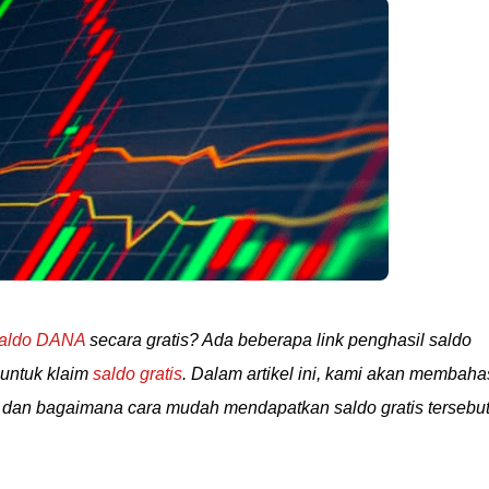
aldo DANA
secara gratis? Ada beberapa link penghasil saldo
untuk klaim
saldo gratis
. Dalam artikel ini, kami akan membaha
 dan bagaimana cara mudah mendapatkan saldo gratis tersebut