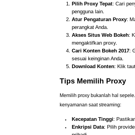
Pilih Proxy Tepat
: Cari pe
pengguna lain.
Atur Pengaturan Proxy
: M
perangkat Anda.
Akses Situs Web Bokeh
: 
mengaktifkan proxy.
Cari Konten Bokeh 2017
: 
sesuai keinginan Anda.
Download Konten
: Klik ta
Tips Memilih Proxy
Memilih proxy bukanlah hal sepele
kenyamanan saat streaming:
Kecepatan Tinggi
: Pastika
Enkripsi Data
: Pilih provi
pribadi.