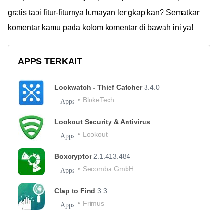
gratis tapi fitur-fiturnya lumayan lengkap kan? Sematkan
komentar kamu pada kolom komentar di bawah ini ya!
APPS TERKAIT
Lockwatch - Thief Catcher
3.4.0
BlokeTech
Apps
Lookout Security & Antivirus
Lookout
Apps
Boxcryptor
2.1.413.484
Secomba GmbH
Apps
Clap to Find
3.3
Frimus
Apps