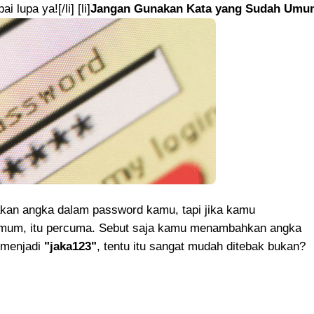
 lupa ya![/li] [li]
Jangan Gunakan Kata yang Sudah Umu
an angka dalam password kamu, tapi jika kamu
mum, itu percuma. Sebut saja kamu menambahkan angka
 menjadi
"jaka123"
, tentu itu sangat mudah ditebak bukan?