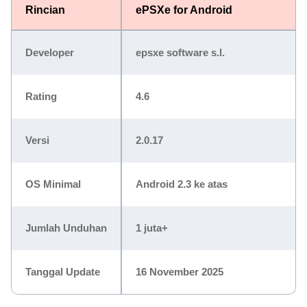
Rincian
ePSXe for Android
Developer
epsxe software s.l.
Rating
4.6
Versi
2.0.17
OS Minimal
Android 2.3 ke atas
Jumlah Unduhan
1 juta+
Tanggal Update
16 November 2025