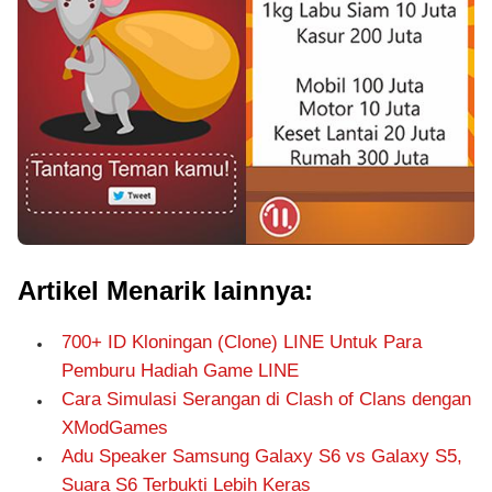
Artikel Menarik lainnya:
700+ ID Kloningan (Clone) LINE Untuk Para
Pemburu Hadiah Game LINE
Cara Simulasi Serangan di Clash of Clans dengan
XModGames
Adu Speaker Samsung Galaxy S6 vs Galaxy S5,
Suara S6 Terbukti Lebih Keras