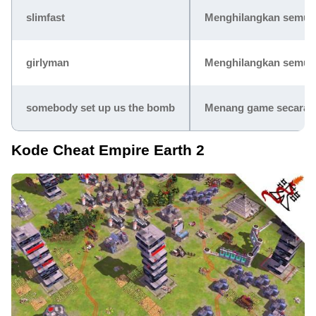
slimfast
Menghilangkan semua 
girlyman
Menghilangkan semua r
somebody set up us the bomb
Menang game secara i
Kode Cheat Empire Earth 2