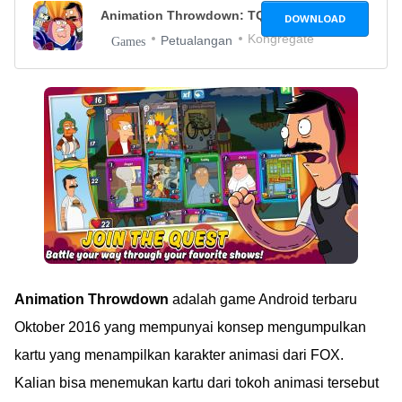
Animation Throwdown: TQFC
1.0.14
DOWNLOAD
Kongregate
Petualangan
Games
Animation Throwdown
adalah game Android terbaru
Oktober 2016 yang mempunyai konsep mengumpulkan
kartu yang menampilkan karakter animasi dari FOX.
Kalian bisa menemukan kartu dari tokoh animasi tersebut