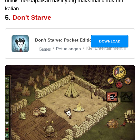
untuk mendapatkan hasil yang maksimal untuk tim
kalian.
5.
Don't Starve
Don't Starve: Pocket Edition
1.01
DOWNLOAD
Klei Entertainment Inc.
Petualangan
Games