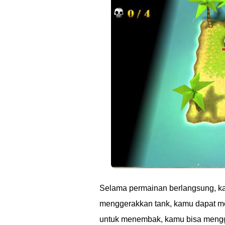
Selama permainan berlangsung, ka
menggerakkan tank, kamu dapat 
untuk menembak, kamu bisa meng