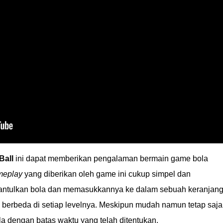
Ball
ini dapat memberikan pengalaman bermain game bola
eplay
yang diberikan oleh game ini cukup simpel dan
tulkan bola dan memasukkannya ke dalam sebuah keranjan
 berbeda di setiap levelnya. Meskipun mudah namun tetap saja
 dengan batas waktu yang telah ditentukan.