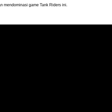
an mendominasi game Tank Riders ini.