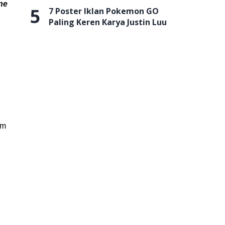
ine
5
7 Poster Iklan Pokemon GO
Paling Keren Karya Justin Luu
am