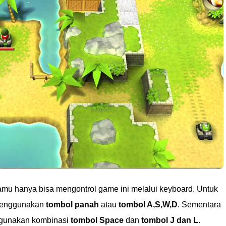
mu hanya bisa mengontrol game ini melalui keyboard. Untuk
menggunakan
tombol panah
atau
tombol A,S,W,D
. Sementara
gunakan kombinasi
tombol Space
dan
tombol J dan L
.