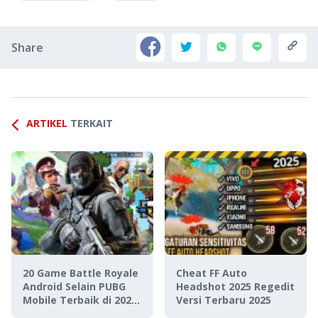
Share
ARTIKEL
TERKAIT
20 Game Battle Royale
Cheat FF Auto
Android Selain PUBG
Headshot 2025 Regedit
Mobile Terbaik di 2020,
Versi Terbaru 2025
Bikin Ketagihan!