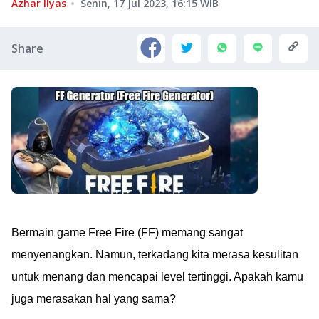
Azhar Ilyas
Senin, 17 Jul 2023, 16:15
WIB
Share
Bermain game Free Fire (FF) memang sangat
menyenangkan. Namun, terkadang kita merasa kesulitan
untuk menang dan mencapai level tertinggi. Apakah kamu
juga merasakan hal yang sama?