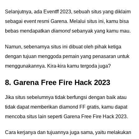
Selanjutnya, ada Eventff 2023, sebuah situs yang diklaim
sebagai event resmi Garena. Melalui situs ini, kamu bisa
bebas mendapatkan
diamond
sebanyak yang kamu mau.
Namun, sebenarnya situs ini dibuat oleh pihak ketiga
dengan tujuan menggoda pemain yang penasaran untuk
menggunakannya. Kira-kira kamu tergoda juga?
8. Garena Free Fire Hack 2023
Jika situs sebelumnya tidak berfungsi dengan baik atau
tidak dapat memberikan diamond FF gratis, kamu dapat
mencoba situs lain seperti Garena Free Fire Hack 2023.
Cara kerjanya dan tujuannya juga sama, yaitu melakukan