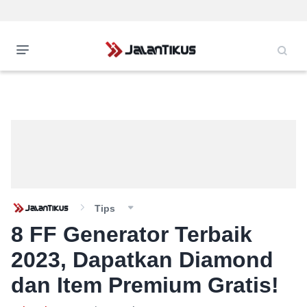
Tips
8 FF Generator Terbaik
2023, Dapatkan Diamond
dan Item Premium Gratis!