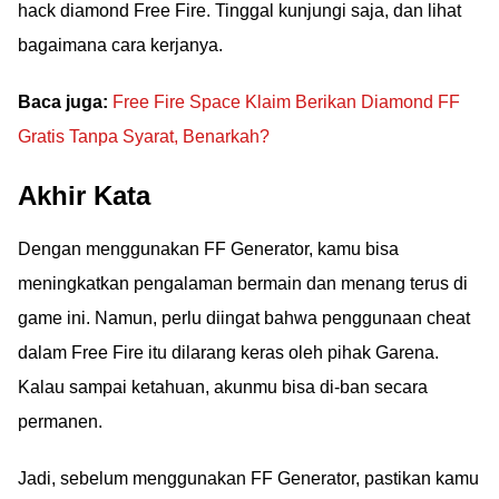
hack diamond Free Fire. Tinggal kunjungi saja, dan lihat
bagaimana cara kerjanya.
Baca juga:
Free Fire Space Klaim Berikan Diamond FF
Gratis Tanpa Syarat, Benarkah?
Akhir Kata
Dengan menggunakan FF Generator, kamu bisa
meningkatkan pengalaman bermain dan menang terus di
game ini. Namun, perlu diingat bahwa penggunaan cheat
dalam Free Fire itu dilarang keras oleh pihak Garena.
Kalau sampai ketahuan, akunmu bisa di-ban secara
permanen.
Jadi, sebelum menggunakan FF Generator, pastikan kamu