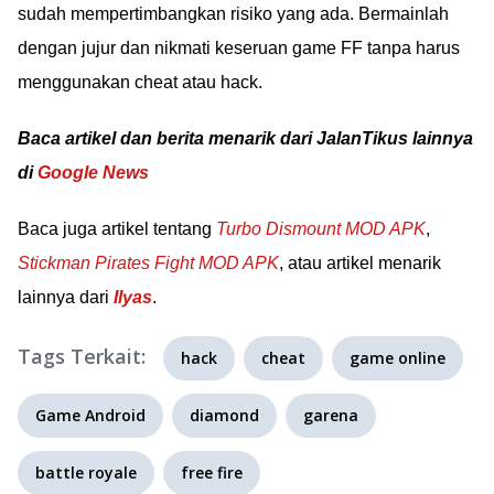
sudah mempertimbangkan risiko yang ada. Bermainlah
dengan jujur dan nikmati keseruan game FF tanpa harus
menggunakan cheat atau hack.
Baca artikel dan berita menarik dari JalanTikus lainnya
di
Google News
Baca juga artikel tentang
Turbo Dismount MOD APK
,
Stickman Pirates Fight MOD APK
, atau artikel menarik
lainnya dari
Ilyas
.
Tags Terkait:
hack
cheat
game online
Game Android
diamond
garena
battle royale
free fire