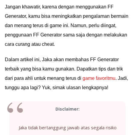
Jangan khawatir, karena dengan menggunakan FF
Generator, kamu bisa meningkatkan pengalaman bermain
dan menang terus di game ini. Namun, perlu diingat,
penggunaan FF Generator sama saja dengan melakukan
cara curang atau cheat.
Dalam artikel ini, Jaka akan membahas FF Generator
terbaik yang bisa kamu gunakan. Dapatkan tips dan trik
dari para ahli untuk menang terus di
game favoritmu
. Jadi,
tunggu apa lagi? Yuk, simak ulasan lengkapnya!
Disclaimer:
Jaka tidak bertanggung jawab atas segala risiko