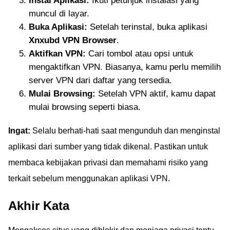
Instal Aplikasi:
Ikuti petunjuk instalasi yang
muncul di layar.
Buka Aplikasi:
Setelah terinstal, buka aplikasi
Xnxubd VPN Browser
.
Aktifkan VPN:
Cari tombol atau opsi untuk
mengaktifkan VPN. Biasanya, kamu perlu memilih
server VPN dari daftar yang tersedia.
Mulai Browsing:
Setelah VPN aktif, kamu dapat
mulai browsing seperti biasa.
Ingat:
Selalu berhati-hati saat mengunduh dan menginstal
aplikasi dari sumber yang tidak dikenal. Pastikan untuk
membaca kebijakan privasi dan memahami risiko yang
terkait sebelum menggunakan aplikasi VPN.
Akhir Kata