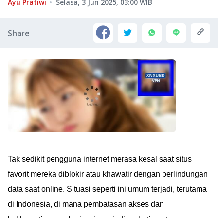
Ayu Pratiwi
Selasa, 3 Jun 2025, 03:00
WIB
Share
Tak sedikit pengguna internet merasa kesal saat situs
favorit mereka diblokir atau khawatir dengan perlindungan
data saat online. Situasi seperti ini umum terjadi, terutama
di Indonesia, di mana pembatasan akses dan