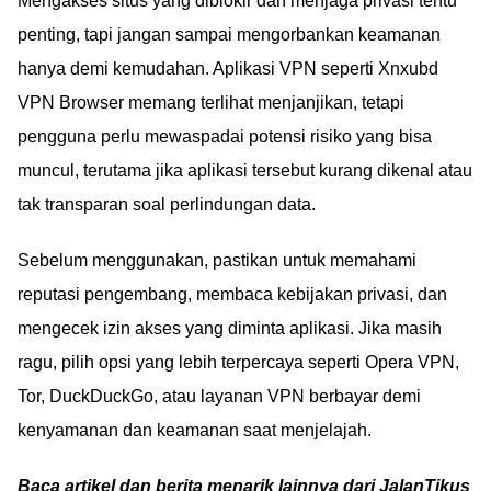
Mengakses situs yang diblokir dan menjaga privasi tentu
penting, tapi jangan sampai mengorbankan keamanan
hanya demi kemudahan. Aplikasi VPN seperti Xnxubd
VPN Browser memang terlihat menjanjikan, tetapi
pengguna perlu mewaspadai potensi risiko yang bisa
muncul, terutama jika aplikasi tersebut kurang dikenal atau
tak transparan soal perlindungan data.
Sebelum menggunakan, pastikan untuk memahami
reputasi pengembang, membaca kebijakan privasi, dan
mengecek izin akses yang diminta aplikasi. Jika masih
ragu, pilih opsi yang lebih terpercaya seperti Opera VPN,
Tor, DuckDuckGo, atau layanan VPN berbayar demi
kenyamanan dan keamanan saat menjelajah.
Baca artikel dan berita menarik lainnya dari JalanTikus