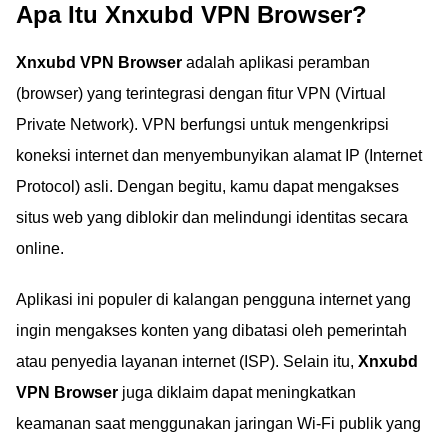
Apa Itu Xnxubd VPN Browser?
Xnxubd VPN Browser
adalah aplikasi peramban
(browser) yang terintegrasi dengan fitur VPN (Virtual
Private Network). VPN berfungsi untuk mengenkripsi
koneksi internet dan menyembunyikan alamat IP (Internet
Protocol) asli. Dengan begitu, kamu dapat mengakses
situs web yang diblokir dan melindungi identitas secara
online.
Aplikasi ini populer di kalangan pengguna internet yang
ingin mengakses konten yang dibatasi oleh pemerintah
atau penyedia layanan internet (ISP). Selain itu,
Xnxubd
VPN Browser
juga diklaim dapat meningkatkan
keamanan saat menggunakan jaringan Wi-Fi publik yang