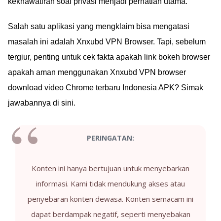
kekhawatiran soal privasi menjadi perhatian utama.
Salah satu aplikasi yang mengklaim bisa mengatasi
masalah ini adalah Xnxubd VPN Browser. Tapi, sebelum
tergiur, penting untuk cek fakta apakah link bokeh browser
apakah aman menggunakan Xnxubd VPN browser
download video Chrome terbaru Indonesia APK? Simak
jawabannya di sini.
PERINGATAN:
Konten ini hanya bertujuan untuk menyebarkan
informasi. Kami tidak mendukung akses atau
penyebaran konten dewasa. Konten semacam ini
dapat berdampak negatif, seperti menyebakan