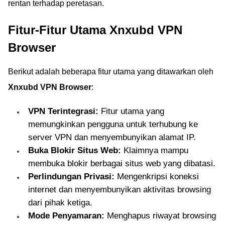
rentan terhadap peretasan.
Fitur-Fitur Utama Xnxubd VPN
Browser
Berikut adalah beberapa fitur utama yang ditawarkan oleh
Xnxubd VPN Browser
:
VPN Terintegrasi:
Fitur utama yang
memungkinkan pengguna untuk terhubung ke
server VPN dan menyembunyikan alamat IP.
Buka Blokir Situs Web:
Klaimnya mampu
membuka blokir berbagai situs web yang dibatasi.
Perlindungan Privasi:
Mengenkripsi koneksi
internet dan menyembunyikan aktivitas browsing
dari pihak ketiga.
Mode Penyamaran:
Menghapus riwayat browsing