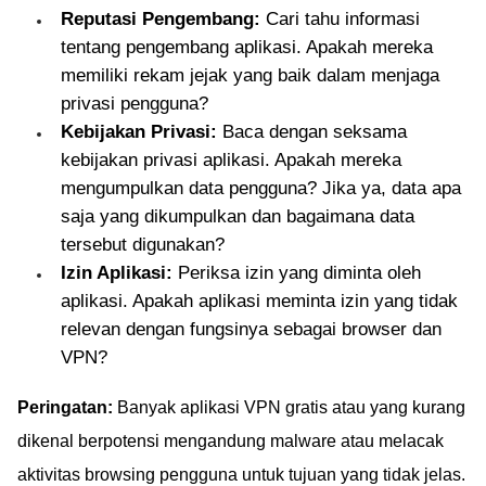
Reputasi Pengembang:
Cari tahu informasi
tentang pengembang aplikasi. Apakah mereka
memiliki rekam jejak yang baik dalam menjaga
privasi pengguna?
Kebijakan Privasi:
Baca dengan seksama
kebijakan privasi aplikasi. Apakah mereka
mengumpulkan data pengguna? Jika ya, data apa
saja yang dikumpulkan dan bagaimana data
tersebut digunakan?
Izin Aplikasi:
Periksa izin yang diminta oleh
aplikasi. Apakah aplikasi meminta izin yang tidak
relevan dengan fungsinya sebagai browser dan
VPN?
Peringatan:
Banyak aplikasi VPN gratis atau yang kurang
dikenal berpotensi mengandung malware atau melacak
aktivitas browsing pengguna untuk tujuan yang tidak jelas.