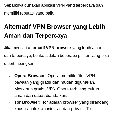
Sebaiknya gunakan aplikasi VPN yang terpercaya dan
memiliki reputasi yang baik.
Alternatif VPN Browser yang Lebih
Aman dan Terpercaya
Jika mencari
alternatif VPN browser
yang lebih aman
dan terpercaya, berikut adalah beberapa pilihan yang bisa
dipertimbangkan:
Opera Browser:
Opera memiliki fitur VPN
bawaan yang gratis dan mudah digunakan.
Meskipun gratis, VPN Opera terbilang cukup
aman dan dapat diandalkan.
Tor Browser:
Tor adalah browser yang dirancang
khusus untuk anonimitas dan privasi. Tor