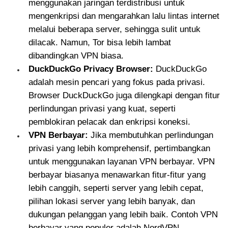
menggunakan jaringan terdistribusi untuk
mengenkripsi dan mengarahkan lalu lintas internet
melalui beberapa server, sehingga sulit untuk
dilacak. Namun, Tor bisa lebih lambat
dibandingkan VPN biasa.
DuckDuckGo Privacy Browser:
DuckDuckGo
adalah mesin pencari yang fokus pada privasi.
Browser DuckDuckGo juga dilengkapi dengan fitur
perlindungan privasi yang kuat, seperti
pemblokiran pelacak dan enkripsi koneksi.
VPN Berbayar:
Jika membutuhkan perlindungan
privasi yang lebih komprehensif, pertimbangkan
untuk menggunakan layanan VPN berbayar. VPN
berbayar biasanya menawarkan fitur-fitur yang
lebih canggih, seperti server yang lebih cepat,
pilihan lokasi server yang lebih banyak, dan
dukungan pelanggan yang lebih baik. Contoh VPN
berbayar yang populer adalah NordVPN,